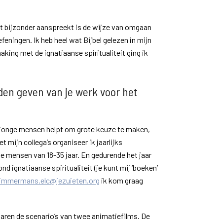
t bijzonder aanspreekt is de wijze van omgaan
efeningen. Ik heb heel wat Bijbel gelezen in mijn
king met de ignatiaanse spiritualiteit ging ik
den geven van je werk voor het
jonge mensen helpt om grote keuze te maken,
 mijn collega’s organiseer ik jaarlijks
ge mensen van 18-35 jaar. En gedurende het jaar
d ignatiaanse spiritualiteit (je kunt mij ‘boeken’
immermans.elc@jezuieten.org
ik kom graag
jaren de scenario’s van twee animatiefilms. De