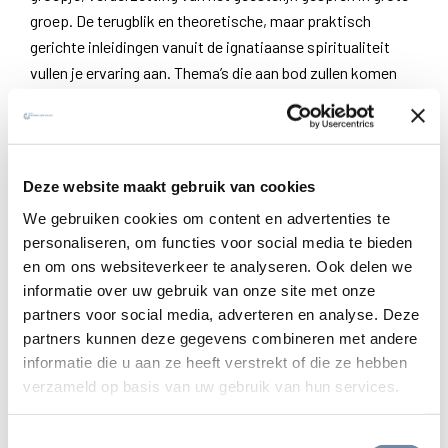
groep. De terugblik en theoretische, maar praktisch
gerichte inleidingen vanuit de ignatiaanse spiritualiteit
vullen je ervaring aan. Thema’s die aan bod zullen komen
zijn: innerlijke bewegingen, de werking van de Geest,
troost en troosteloosheid, geestelijke onderscheiding, het
gebedsblad, de techniek en aandachtspunten als
gespreksbegeleider…
Deze website maakt gebruik van cookies
We gebruiken cookies om content en advertenties te
Op het einde van de vorming ben je geen expert in
personaliseren, om functies voor social media te bieden
synodaliteit noch in onderscheiding. Wel heb je mogen
en om ons websiteverkeer te analyseren. Ook delen we
proeven van het geestelijk gesprek, heb je een aantal
informatie over uw gebruik van onze site met onze
basisbegrippen leren kennen zodat je je eerste stappen of
partners voor social media, adverteren en analyse. Deze
verdere stappen kan zetten in je eigen gemeenschap of
partners kunnen deze gegevens combineren met andere
organisatie.
informatie die u aan ze heeft verstrekt of die ze hebben
verzameld op basis van uw gebruik van hun services.
Begeleidingsteam
Jezuïeten en ignatiaanse medewerkers van het Platform
Toestemmingsselectie