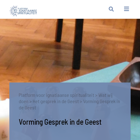
Platform voor ignatiaanse spiritualiteit
>
Wat wij
doen
>
Het gesprek in de Geest
>
Vorming Gesprek in
de Geest
Vorming Gesprek in de Geest