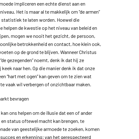
moede impliceren een echte dienst aan en
niveau. Het is maar al te makkelijk om “de armen”
 statistiek te laten worden. Hoewel die
te helpen de kwestie op het niveau van beleid en
ijpen, mogen we nooit het gezicht, de persoon,
soonlijke betrokkenheid en contact, hoe klein ook,
oeten op de grond te blijven. Wanneer Christus
“de gezegenden” noemt, denk ik dat hij ze
j keek naar hen. Op die manier denk ik dat onze
en “hart met ogen” kan geven om te zien wat
te vaak wil verbergen of onzichtbaar maken.
markt bevragen
kan ons helpen om de illusie dat een of ander
k en status oftewel macht kan brengen, te
genade van geestelijke armoede te zoeken, komen
an succes en erkenning; van het gerespecteerd