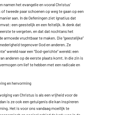
en namen het evangelie en vooral Christus’
 of tweede paar schoenen op weg te gaan op een
e manier aan. In de Oefeningen ziet Ignatius dat
at: een geestelijk en een feitelijk. Ik denk dat
eerste te vergeten, en dat dat nochtans het
e armoede vruchtbaar te maken. Die “geestelijke”
nederigheid tegenover God en anderen. Ze
te” wereld naar een “God-gerichte” wereld; een
an anderen op de eerste plaats komt. In die zin is
 vermogen om lief te hebben met een radicale en
wing en hervorming
lging van Christus is als een vrijheid voor de
 dan is ze ook een getuigenis die kan inspireren
ming. Het is voor ons vandaag moeilijk te
economisch en sociaal gebied de kerk was in de