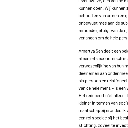
levenswijze, een van de m
kunnen doen. Wij kunnen z
behoeften van armen en ge
onbewust mee aan de subt
armoede getuigt van de r
verlangen om de hele pers
Amartya Sen deelt een bela
alleen iets economisch is
verwezenlijking van hun mo
deelnemen aan onder meer 
als persoon en relationee
van de hele mens – is een
Het reduceert niet alleen
kleiner in termen van soci
maatschappij eronder. Ik 
een rol speelde bij het bes
stichting, zoveel te inves