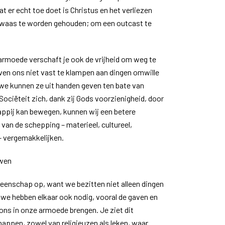
at er echt toe doet is Christus en het verliezen
waas te worden gehouden; om een outcast te
 armoede verschaft je ook de vrijheid om weg te
ven ons niet vast te klampen aan dingen omwille
 we kunnen ze uit handen geven ten bate van
ociëteit zich, dank zij Gods voorzienigheid, door
appij kan bewegen, kunnen wij een betere
van de schepping – materieel, cultureel,
 – vergemakkelijken.
wen
nschap op, want we bezitten niet alleen dingen
we hebben elkaar ook nodig, vooral de gaven en
ons in onze armoede brengen. Je ziet dit
ppen, zowel van religieuzen als leken, waar