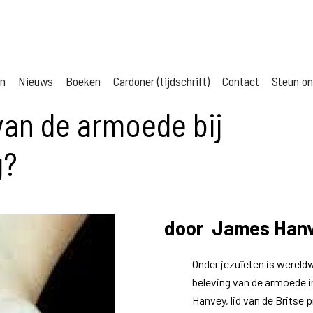
jn
Nieuws
Boeken
Cardoner (tijdschrift)
Contact
Steun o
van de armoede bij
g?
door James Hanv
Onder jezuïeten is wereld
beleving van de armoede in
Hanvey, lid van de Britse 