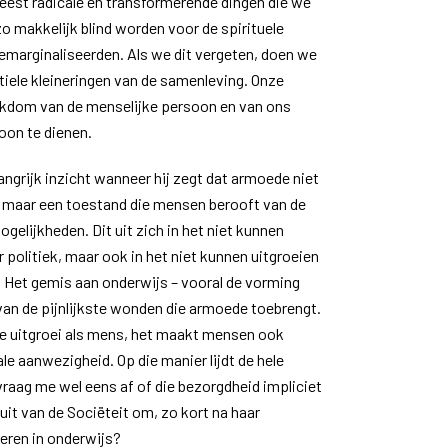
eest radicale en transformerende dingen die we
o makkelijk blind worden voor de spirituele
marginaliseerden. Als we dit vergeten, doen we
iele kleineringen van de samenleving. Onze
ijkdom van de menselijke persoon en van ons
oon te dienen.
ngrijk inzicht wanneer hij zegt dat armoede niet
, maar een toestand die mensen berooft van de
gelijkheden. Dit uit zich in het niet kunnen
politiek, maar ook in het niet kunnen uitgroeien
l. Het gemis aan onderwijs – vooral de vorming
 van de pijnlijkste wonden die armoede toebrengt.
 de uitgroei als mens, het maakt mensen ook
ale aanwezigheid. Op die manier lijdt de hele
vraag me wel eens af of die bezorgdheid impliciet
luit van de Sociëteit om, zo kort na haar
teren in onderwijs?