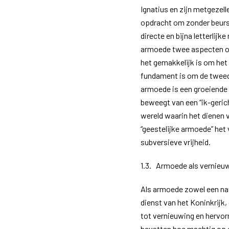
Ignatius en zijn metgezell
opdracht om zonder beurs
directe en bijna letterlijk
armoede twee aspecten omv
het gemakkelijk is om het 
fundament is om de tweed
armoede is een groeiende 
beweegt van een “ik-gerich
wereld waarin het dienen v
“geestelijke armoede” het
subversieve vrijheid.
1.3. Armoede als vernieu
Als armoede zowel een navo
dienst van het Koninkrijk,
tot vernieuwing en hervor
bevatten hoe machtig op 