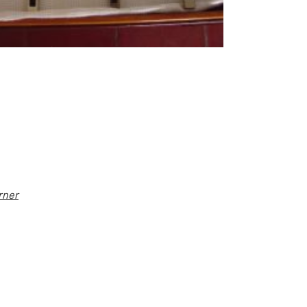
rner
en