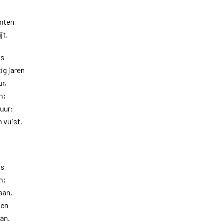
anten
jt.
is
ig jaren
ur,
n;
 uur:
 vuist.
is
n;
laan,
gen
an.