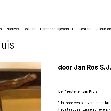
jn
Nieuws
Boeken
Cardoner (tijdschrift)
Contact
Steun o
ruis
door Jan Ros S.J
De Priester en zijn Kruis
’t Is maar een oud vernikkeld kru
Het staat daar tussen brieven, k