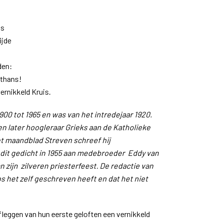
is
ijde
den:
e thans!
vernikkeld Kruis.
1900 tot 1965 en was van het intredejaar 1920.
 en later hoogleraar Grieks aan de Katholieke
et maandblad Streven schreef hij
f dit gedicht in 1955 aan medebroeder Eddy van
n zijn zilveren priesterfeest. De redactie van
 het zelf geschreven heeft en dat het niet
afleggen van hun eerste geloften een vernikkeld