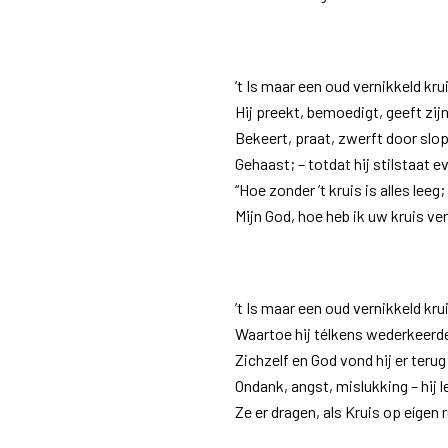
’t Is maar een oud vernikkeld kru
Hij preekt, bemoedigt, geeft zijn
Bekeert, praat, zwerft door slo
Gehaast; – totdat hij stilstaat e
“Hoe zonder ’t kruis is alles leeg;
Mijn God, hoe heb ik uw kruis ve
’t Is maar een oud vernikkeld kru
Waartoe hij télkens wederkeerd
Zichzelf en God vond hij er terug
Ondank, angst, mislukking – hij l
Ze er dragen, als Kruis op eígen 