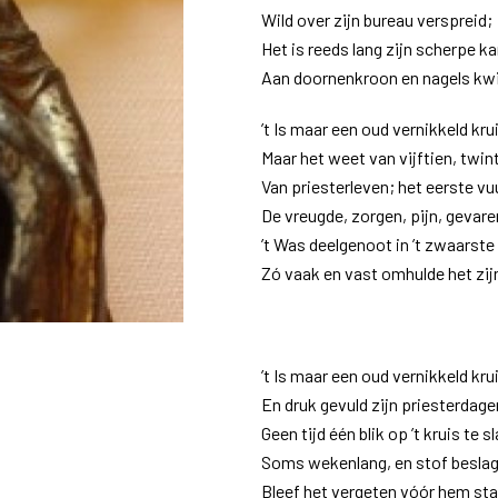
Wild over zijn bureau verspreid;
Het is reeds lang zijn scherpe k
Aan doornenkroon en nagels kwi
’t Is maar een oud vernikkeld kru
Maar het weet van vijftien, twint
Van priesterleven; het eerste vu
De vreugde, zorgen, pijn, gevare
’t Was deelgenoot in ’t zwaarste
Zó vaak en vast omhulde het zijn
’t Is maar een oud vernikkeld kru
En druk gevuld zijn priesterdage
Geen tijd één blik op ’t kruis te s
Soms wekenlang, en stof besla
Bleef het vergeten vóór hem sta