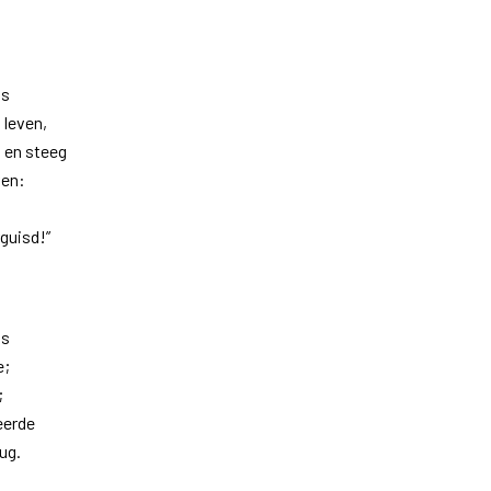
is
 leven,
p en steeg
ven:
rguisd!”
is
e;
;
eerde
rug.