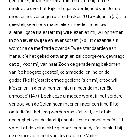
geboorte (116), die de retraitant ertoe brengt na de
meditatie over het Rijk in tegenwoordigheid van Jezus’
moeder het verlangen uit te drukken “U te volgen in (…) alle
geestelijke en ook materiële armoede, indien uw
allerheiligste Majesteit mij wil kiezen en mij wil opnemen
in zo’n levenswijze en levensstaat” (98). In dezelfde zin
wordt na de meditatie over de Twee standaarden aan
Maria, die het gebed ontvangt en zal doorgeven, gevraagd
dat zij voor mij van haar Zoon de genade mag bekomen
van “de hoogste geestelijke armoede, en indien de
goddelijke Majesteit ermee gediend is en mij ertoe wil
kiezen en in dienst nemen, niet minder de materiële
armoede” (147). Doch deze armoede wordt in het verdere
verloop van de Oefeningen meer en meer een innerlijke
ontlediging, het leeg worden van zichzelf, de totale
nederigheid, en de daarbij aansluitende eenzaamheid. Dit
voert tot de volmaakte gehoorzaamheid, die aansluit bij
de gehoorzaamheid van Jezus aan de Vader.