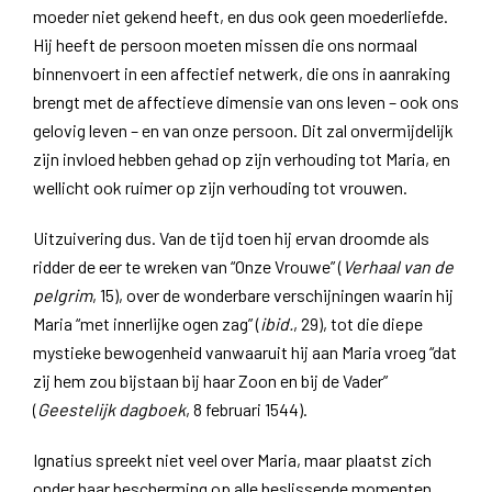
moeder niet gekend heeft, en dus ook geen moederliefde.
Hij heeft de persoon moeten missen die ons normaal
binnenvoert in een affectief netwerk, die ons in aanraking
brengt met de affectieve dimensie van ons leven – ook ons
gelovig leven – en van onze persoon. Dit zal onvermijdelijk
zijn invloed hebben gehad op zijn verhouding tot Maria, en
wellicht ook ruimer op zijn verhouding tot vrouwen.
Uitzuivering dus. Van de tijd toen hij ervan droomde als
ridder de eer te wreken van “Onze Vrouwe” (
Verhaal van de
pelgrim
, 15), over de wonderbare verschijningen waarin hij
Maria “met innerlijke ogen zag” (
ibid.
, 29), tot die diepe
mystieke bewogenheid vanwaaruit hij aan Maria vroeg “dat
zij hem zou bijstaan bij haar Zoon en bij de Vader”
(
Geestelijk dagboek
, 8 februari 1544).
Ignatius spreekt niet veel over Maria, maar plaatst zich
onder haar bescherming op alle beslissende momenten