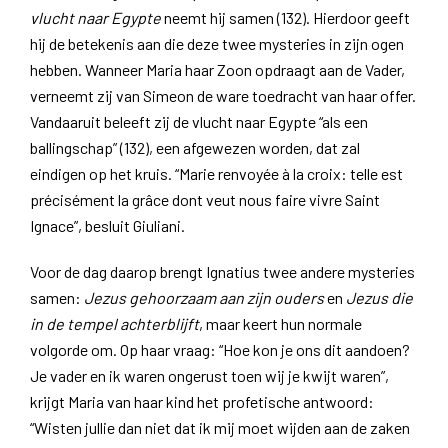
vlucht naar Egypte
neemt hij samen (132). Hierdoor geeft
hij de betekenis aan die deze twee mysteries in zijn ogen
hebben. Wanneer Maria haar Zoon opdraagt aan de Vader,
verneemt zij van Simeon de ware toedracht van haar offer.
Vandaaruit beleeft zij de vlucht naar Egypte “als een
ballingschap” (132), een afgewezen worden, dat zal
eindigen op het kruis. “Marie renvoyée à la croix: telle est
précisément la grâce dont veut nous faire vivre Saint
Ignace”, besluit Giuliani.
Voor de dag daarop brengt Ignatius twee andere mysteries
samen:
Jezus gehoorzaam aan zijn ouders
en
Jezus die
in de tempel achterblijft
, maar keert hun normale
volgorde om. Op haar vraag: “Hoe kon je ons dit aandoen?
Je vader en ik waren ongerust toen wij je kwijt waren”,
krijgt Maria van haar kind het profetische antwoord:
“Wisten jullie dan niet dat ik mij moet wijden aan de zaken