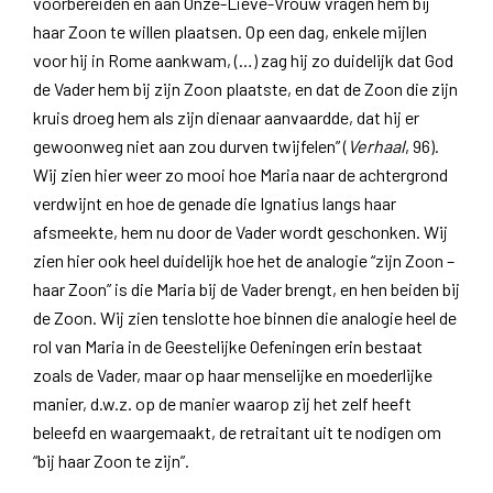
voorbereiden en aan Onze-Lieve-Vrouw vragen hem bij
haar Zoon te willen plaatsen. Op een dag, enkele mijlen
voor hij in Rome aankwam, (…) zag hij zo duidelijk dat God
de Vader hem bij zijn Zoon plaatste, en dat de Zoon die zijn
kruis droeg hem als zijn dienaar aanvaardde, dat hij er
gewoonweg niet aan zou durven twijfelen” (
Verhaal
, 96).
Wij zien hier weer zo mooi hoe Maria naar de achtergrond
verdwijnt en hoe de genade die Ignatius langs haar
afsmeekte, hem nu door de Vader wordt geschonken. Wij
zien hier ook heel duidelijk hoe het de analogie “zijn Zoon –
haar Zoon” is die Maria bij de Vader brengt, en hen beiden bij
de Zoon. Wij zien tenslotte hoe binnen die analogie heel de
rol van Maria in de Geestelijke Oefeningen erin bestaat
zoals de Vader, maar op haar menselijke en moederlijke
manier, d.w.z. op de manier waarop zij het zelf heeft
beleefd en waargemaakt, de retraitant uit te nodigen om
“bij haar Zoon te zijn”.