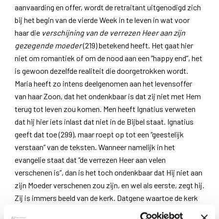
aanvaarding en offer, wordt de retraitant uitgenodigd zich
bij het begin van de vierde Week in te leven in wat voor
haar die
verschijning van de verrezen Heer aan zijn
gezegende moeder
(219) betekend heeft. Het gaat hier
niet om romantiek of om de nood aan een “happy end”, het
is gewoon dezelfde realiteit die doorgetrokken wordt.
Maria heeft zo intens deelgenomen aan het levensoffer
van haar Zoon, dat het ondenkbaar is dat zij niet met Hem
terug tot leven zou komen. Men heeft Ignatius verweten
dat hij hier iets inlast dat niet in de Bijbel staat. Ignatius
geeft dat toe (299), maar roept op tot een “geestelijk
verstaan” van de teksten. Wanneer namelijk in het
evangelie staat dat “de verrezen Heer aan velen
verschenen is”, dan is het toch ondenkbaar dat Hij niet aan
zijn Moeder verschenen zou zijn, en wel als eerste, zegt hij.
Zij is immers beeld van de kerk. Datgene waartoe de kerk
bestemd is, is eerst aan haar gebeurd. Daarom is het ook