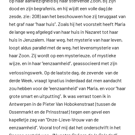
op haar aanwezigheid bij haar stervende Zoon, bij zijn
dood en zijn begrafenis, en hij wijdt een volle dag (de
zesde, zie: 208) aan het beschouwen hoe zij teruggaat van
het graf naar “haar huis”. Zoals hij het voorstelt heeft Maria
de lange weg afgelegd van haar huis in Nazaret tot haar
huis in Jeruzalem. Haar weg, het mysterie van haar leven,
loopt aldus parallel met de weg, het levensmysterie van
haar Zoon. Zij wordt op een mysterieuze, of mystieke
wijze, en in haar “eenzaamheid”, geassocieerd met zijn
verlossingswerk. Op de laatste dag, de zevende
van de
derde Week, vraagt Ignatius inderdaad dat men aandacht
zou hebben voor de “eenzaamheid” van Maria, en voor “haar
grote smart en uitputting”. Ik was verrast toen ik in
Antwerpen in de Pieter Van Hobokenstraat (tussen de
Ossenmarkt en de Prinsstraat) tegen een gevel een
kapelletje zag van “Onze-Lieve-Vrouw van de
eenzaamheid”. Vooral trof mij dat het onderschrift in het