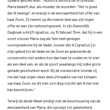
Spaans gesteld was:
“Nuestra Señora de la Soledad”
.
Maria beleeft dus, als moeder, de woorden: “Het is goed
dat Ik heenga”, en brengt in de eenzaamheid het offer van
haar Zoon. Zij neemt op die manier deel aan zijn eigen
offer en aan zijn verlossingswerk. In zijn Geestelijk
Dagboek schrijft Ignatius, op 15 februari 1544, dat hij in een
soort visioen Maria zag als “een heel genegen
voorspreekster bij de Vader, zozeer dat ik [Ignatius] in
mijn gebed tot de Vader en de Zoon en gedurende de
consecratie niet anders kon dan haar te voelen en te zien
als een deel van, en als de poort waarlangs mij zulke grote
genade geschonken werd. Bij de consecratie toonde zij
me dat haar eigen vlees deel uitmaakte van het lichaam
van haar Zoon, en dit met zo’n diep inzicht dat ik het niet
kan beschrijven.”
Terwijl de derde Week eindigt met de beschouwing van de
eenzaamheid van Maria, die oproept tot gelatenheid,