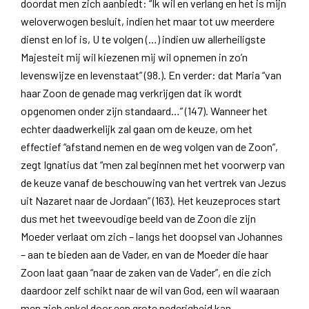
doordat men zich aanbiedt: “Ik wil en verlang en het is mijn
weloverwogen besluit, indien het maar tot uw meerdere
dienst en lof is, U te volgen (…) indien uw allerheiligste
Majesteit mij wil kiezenen mij wil opnemen in zo’n
levenswijze en levenstaat” (98.). En verder: dat Maria “van
haar Zoon de genade mag verkrijgen dat ik wordt
opgenomen onder zijn standaard…” (147). Wanneer het
echter daadwerkelijk zal gaan om de keuze, om het
effectief “afstand nemen en de weg volgen van de Zoon”,
zegt Ignatius dat “men zal beginnen met het voorwerp van
de keuze vanaf de beschouwing van het vertrek van Jezus
uit Nazaret naar de Jordaan” (163). Het keuzeproces start
dus met het tweevoudige beeld van de Zoon die zijn
Moeder verlaat om zich – langs het doopsel van Johannes
– aan te bieden aan de Vader, en van de Moeder die haar
Zoon laat gaan “naar de zaken van de Vader”, en die zich
daardoor zelf schikt naar de wil van God, een wil waaraan
men zich enkel door een grote nederigheid kan