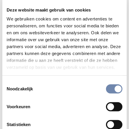
Het nieuws bereikte hem via een kopie van een brief van
Deze website maakt gebruik van cookies
Franciscus Xaverius (Cochín, 1544) die aan het hof
circuleerde. Daarin las hij: “In deze streken zijn er maar
We gebruiken cookies om content en advertenties te
weinigen die christen worden, omdat er geen mensen zijn
personaliseren, om functies voor social media te bieden
en om ons websiteverkeer te analyseren. Ook delen we
die zich met dergelijke vrome en heilige zaken
informatie over uw gebruik van onze site met onze
bezighouden.” Hij voelde een grote nieuwsgierigheid en
partners voor social media, adverteren en analyse. Deze
scheepte in richting Rome. Al snel vond hij daar Ignatius en
partners kunnen deze gegevens combineren met andere
de oude kennissen van Parijs, die hem ervan overtuigden
informatie die u aan ze heeft verstrekt of die ze hebben
de Geestelijke Oefeningen te doen. Het begin was niet
verzameld op basis van uw gebruik van hun services.
gemakkelijk, maar met Gods genade kwam hij tot een
nieuw begrip van zijn bestaan en vroeg om tot de
Toestemmingsselectie
Sociëteit te worden toegelaten (1545). Ignatius werd
Noodzakelijk
Nadals laatste leermeester. Hij bekroonde de kennis van
deze doctor in de theologie, die ook vertrouwd was met de
Voorkeuren
menswetenschappen, filologie, Heilige Schrift, canoniek
recht en zelfs wiskunde, met een geestelijke vorming.
Belangrijker nog was dat Ignatius dit “melancholische”
Statistieken