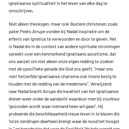
ignatiaanse spiritualiteit in het leven van elke dag te
omschrijven.
Niet alleen theologen, maar ook illustere christenen zoals
pater Pedro Arrupe vonden bij Nadal inspiratie om de
erfenis van Ignatius te verwoorden en door te geven. Het
is Nadal die in de context van andere spirituele stromingen
spreekt over een kenmerkend ignatiaans ascetisme, dat
ons aanzet om niet alleen onze eigen redding te zoeken
met de specifieke genade die God ons geeft, “maar ons
met
hetzelfde
ignatiaanse charisma ook intens bezig te
houden met de redding van de medemens”. Verwijzend
naar Nadal bracht Arrupe die kwaliteit van het ignatiaanse
dienen weer onder de aandacht waardoor men bij voorkeur
“gezonden wordt waar niemand heen wil gaan”. Hij
probeerde die beschikbaarheid nieuw leven in te blazen die
“onze zendingen daarheen brengt waar de nood het hoogst
is,” en benadrukte dat voor de Sociëteit “de hele wereld een