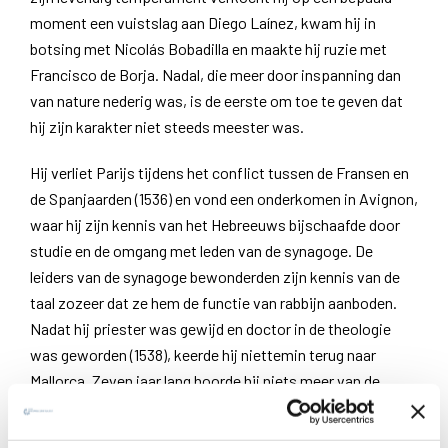
moment een vuistslag aan Diego Laínez, kwam hij in
botsing met Nicolás Bobadilla en maakte hij ruzie met
Francisco de Borja. Nadal, die meer door inspanning dan
van nature nederig was, is de eerste om toe te geven dat
hij zijn karakter niet steeds meester was.
Hij verliet Parijs tijdens het conflict tussen de Fransen en
de Spanjaarden (1536) en vond een onderkomen in Avignon,
waar hij zijn kennis van het Hebreeuws bijschaafde door
studie en de omgang met leden van de synagoge. De
leiders van de synagoge bewonderden zijn kennis van de
taal zozeer dat ze hem de functie van rabbijn aanboden.
Nadat hij priester was gewijd en doctor in de theologie
was geworden (1538), keerde hij niettemin terug naar
Mallorca. Zeven jaar lang hoorde hij niets meer van de
groep van Parijs. Op een dag kwam hij onverwachts te
weten dat de Sociëteit van Jezus reeds een realiteit was.