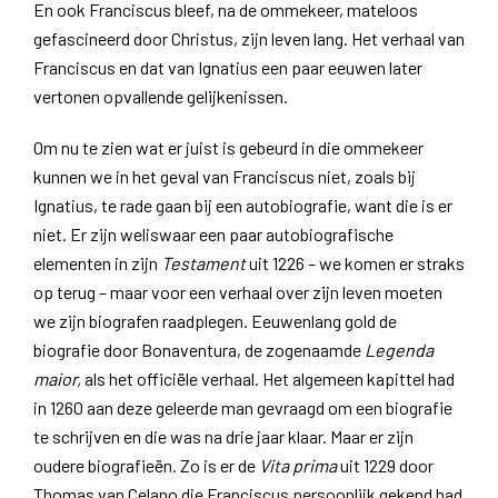
En ook Franciscus bleef, na de ommekeer, mateloos
gefascineerd door Christus, zijn leven lang. Het verhaal van
Franciscus en dat van Ignatius een paar eeuwen later
vertonen opvallende gelijkenissen.
Om nu te zien wat er juist is gebeurd in die ommekeer
kunnen we in het geval van Franciscus niet, zoals bij
Ignatius, te rade gaan bij een autobiografie, want die is er
niet. Er zijn weliswaar een paar autobiografische
elementen in zijn
Testament
uit 1226 – we komen er straks
op terug – maar voor een verhaal over zijn leven moeten
we zijn biografen raadplegen. Eeuwenlang gold de
biografie door Bonaventura, de zogenaamde
Legenda
maior,
als het officiële verhaal. Het algemeen kapittel had
in 1260 aan deze geleerde man gevraagd om een biografie
te schrijven en die was na drie jaar klaar. Maar er zijn
oudere biografieën. Zo is er de
Vita prima
uit 1229 door
Thomas van Celano die Franciscus persoonlijk gekend had