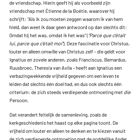
de vriendschap. Hierin geeft hij als voorbeeld zijn
vriendschap met Étienne de la Boétie, waarover hij
schrijft: “Als ik zou moeten zeggen waarom ik van hem
hield, dan weet ik daar geen antwoord op dan slechts dit:
Omdat hij het was, omdat ik het was” (
“Parce que c’était
lui, parce que c’était moi”
). Deze fascinatie voor Christus,
louter en alleen omwille van Christus zelf – die geldt voor
Ignatius en zovele anderen, zoals Franciscus, Bernardus,
Ruusbroec, Theresia van Avila – heeft aan Ignatius een
verbazingwekkende vrijheid gegeven om een leven te
leiden dat slechts één doel had, en dus ook slechts één
criterium: de zich steeds verdiepende ontmoeting met
die
Persoon.
Dat verandert feitelijk de samenleving, zoals de
kerkgeschiedenis het haast op elke pagina toont. De
vrijheid om louter en alleen te denken en te kiezen vanuit
de zich verdiepende ontmoeting met de goddelijke Ander,