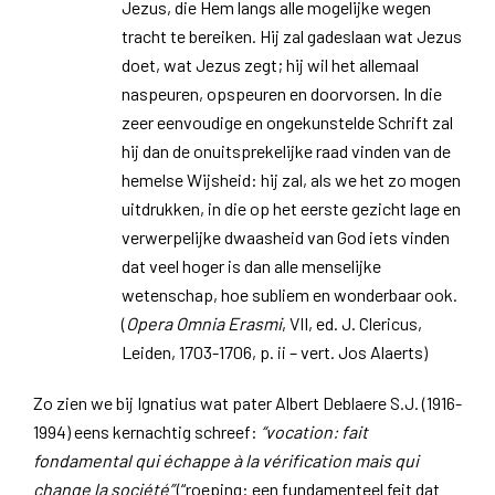
Jezus, die Hem langs alle mogelijke wegen
tracht te bereiken. Hij zal gadeslaan wat Jezus
doet, wat Jezus zegt; hij wil het allemaal
naspeuren, opspeuren en doorvorsen. In die
zeer eenvoudige en ongekunstelde Schrift zal
hij dan de onuitsprekelijke raad vinden van de
hemelse Wijsheid: hij zal, als we het zo mogen
uitdrukken, in die op het eerste gezicht lage en
verwerpelijke dwaasheid van God iets vinden
dat veel hoger is dan alle menselijke
wetenschap, hoe subliem en wonderbaar ook.
(
Opera Omnia Erasmi
, VII, ed. J. Clericus,
Leiden, 1703-1706, p. ii – vert. Jos Alaerts)
Zo zien we bij Ignatius wat pater Albert Deblaere S.J. (1916-
1994) eens kernachtig schreef:
“vocation: fait
fondamental qui échappe à la vérification mais qui
change la société”
(“roeping: een fundamenteel feit dat