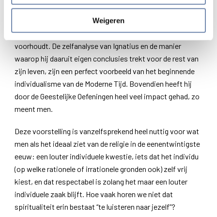
Het spreekt vanzelf dat Ignatius dan aangehaald wordt als
een typisch voorbeeld van die nieuwe trend. Zijn bekering
Weigeren
van 1521 schijnt volledig het beeld te bevestigen dat men
voorhoudt. De zelfanalyse van Ignatius en de manier
waarop hij daaruit eigen conclusies trekt voor de rest van
zijn leven, zijn een perfect voorbeeld van het beginnende
individualisme van de Moderne Tijd. Bovendien heeft hij
door de Geestelijke Oefeningen heel veel impact gehad, zo
meent men.
Deze voorstelling is vanzelfsprekend heel nuttig voor wat
men als het ideaal ziet van de religie in de eenentwintigste
eeuw: een louter individuele kwestie, iets dat het individu
(op welke rationele of irrationele gronden ook) zelf vrij
kiest, en dat respectabel is zolang het maar een louter
individuele zaak blijft. Hoe vaak horen we niet dat
spiritualiteit erin bestaat “te luisteren naar jezelf”?