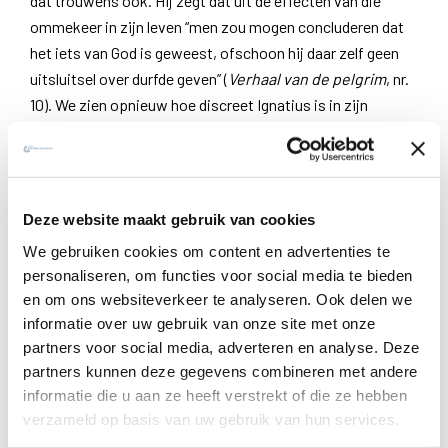
dat trouwens ook. Hij zegt dat uit de effecten van die
ommekeer in zijn leven “men zou mogen concluderen dat
het iets van God is geweest, ofschoon hij daar zelf geen
uitsluitsel over durfde geven” (
Verhaal van de pelgrim
, nr.
10). We zien opnieuw hoe discreet Ignatius is in zijn
aanduidingen. De zestiende-eeuwse Ignatius is blijkbaar
wat aarzelender dan de dertiende-eeuwse Franciscus,
maar ze zijn het erover eens dat de ommekeer een
initiatief van Christus is en dat dit initiatief een enorme
Deze website maakt gebruik van cookies
impact gehad heeft op het persoonlijk leven van allebei.
We gebruiken cookies om content en advertenties te
Franciscus en Ignatius zijn beiden totaal gefascineerd
personaliseren, om functies voor social media te bieden
gebleven door Jezus Christus, tot op het einde van hun
en om ons websiteverkeer te analyseren. Ook delen we
leven. Maar geen van beiden is
zelf
daartoe gekomen; het
informatie over uw gebruik van onze site met onze
initiatief kwam van de Ander.
partners voor social media, adverteren en analyse. Deze
partners kunnen deze gegevens combineren met andere
Een ideologisch verschil in interpretatie
informatie die u aan ze heeft verstrekt of die ze hebben
verzameld op basis van uw gebruik van hun services.
Het lijkt mij dat deze interpretatie – welke de bronnen ons