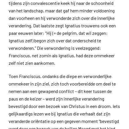
tijdens zijn convalescentie keek hij naar de schoonheid
van het landschap, maar dat gaf hem minder voldoening
dan voorheen en hij verwonderde zich over die innerlijke
verandering. Dat laatste zegt Ignatius trouwens ook een
paar eeuwen later: “Hij (= de pelgrim, dat wil zeggen:
Ignatius zelf) begon zich over dat onderscheid te
verwonderen.” Die verwondering is veelzeggend:
Franciscus, net zomin als Ignatius, had deze ommekeer
zelf niet zien aankomen.
Toen Franciscus, ondanks die diepe en verwonderlijke
ommekeer in zijn ziel, zich toch voorbereidde om deel te
nemen aan een gewapend conflict – dit keer tussen de
paus en de keizer – werd zijn innerlijke verandering
bevestigd door een bezoek van Christus in een droom. Iets
gelijkaardigs lezen we bij Ignatius die verhaalt dat zijn
veranderde oriëntatie op een gegeven moment “bevestigd
werd door een bezoek van de heilige Maagd met het kind