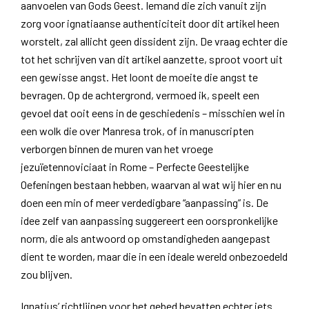
aanvoelen van Gods Geest. Iemand die zich vanuit zijn
zorg voor ignatiaanse authenticiteit door dit artikel heen
worstelt, zal allicht geen dissident zijn. De vraag echter die
tot het schrijven van dit artikel aanzette, sproot voort uit
een gewisse angst. Het loont de moeite die angst te
bevragen. Op de achtergrond, vermoed ik, speelt een
gevoel dat ooit eens in de geschiedenis – misschien wel in
een wolk die over Manresa trok, of in manuscripten
verborgen binnen de muren van het vroege
jezuïetennoviciaat in Rome – Perfecte Geestelijke
Oefeningen bestaan hebben, waarvan al wat wij hier en nu
doen een min of meer verdedigbare “aanpassing” is. De
idee zelf van aanpassing suggereert een oorspronkelijke
norm, die als antwoord op omstandigheden aangepast
dient te worden, maar die in een ideale wereld onbezoedeld
zou blijven.
Ignatius’ richtlijnen voor het gebed bevatten echter iets