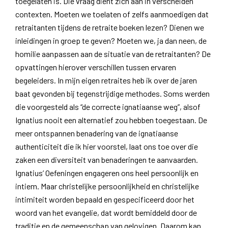
toegelaten is. Die vraag dient zich aan in verscheiden
contexten. Moeten we toelaten of zelfs aanmoedigen dat
retraitanten tijdens de retraite boeken lezen? Dienen we
inleidingen in groep te geven? Moeten we, ja dan neen, de
homilie aanpassen aan de situatie van de retraitanten? De
opvattingen hierover verschillen tussen ervaren
begeleiders. In mijn eigen retraites heb ik over de jaren
baat gevonden bij tegenstrijdige methodes. Soms werden
die voorgesteld als “de correcte ignatiaanse weg”, alsof
Ignatius nooit een alternatief zou hebben toegestaan. De
meer ontspannen benadering van de ignatiaanse
authenticiteit die ik hier voorstel, laat ons toe over die
zaken een diversiteit van benaderingen te aanvaarden.
Ignatius’ Oefeningen engageren ons heel persoonlijk en
intiem. Maar christelijke persoonlijkheid en christelijke
intimiteit worden bepaald en gespecificeerd door het
woord van het evangelie, dat wordt bemiddeld door de
traditie en de gemeenschap van gelovigen. Daarom kan