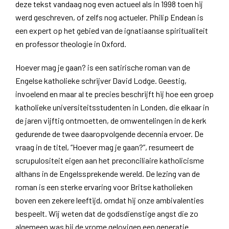
deze tekst vandaag nog even actueel als in 1998 toen hij
werd geschreven, of zelfs nog actueler. Philip Endean is
een expert op het gebied van de ignatiaanse spiritualiteit
en professor theologie in Oxford.
Hoever mag je gaan? is een satirische roman van de
Engelse katholieke schrijver David Lodge. Geestig,
invoelend en maar al te precies beschrijft hij hoe een groep
katholieke universiteitsstudenten in Londen, die elkaar in
de jaren vijftig ontmoetten, de omwentelingen in de kerk
gedurende de twee daaropvolgende decennia ervoer. De
vraag in de titel, “Hoever mag je gaan?”, resumeert de
scrupulositeit eigen aan het preconciliaire katholicisme
althans in de Engelssprekende wereld. De lezing van de
roman is een sterke ervaring voor Britse katholieken
boven een zekere leeftijd, omdat hij onze ambivalenties
bespeelt. Wij weten dat de godsdienstige angst die zo
algemeen was bij de vrome gelovigen een generatie