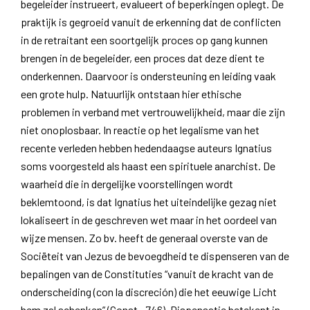
begeleider instrueert, evalueert of beperkingen oplegt. De
praktijk is gegroeid vanuit de erkenning dat de conflicten
in de retraitant een soortgelijk proces op gang kunnen
brengen in de begeleider, een proces dat deze dient te
onderkennen. Daarvoor is ondersteuning en leiding vaak
een grote hulp. Natuurlijk ontstaan hier ethische
problemen in verband met vertrouwelijkheid, maar die zijn
niet onoplosbaar. In reactie op het legalisme van het
recente verleden hebben hedendaagse auteurs Ignatius
soms voorgesteld als haast een spirituele anarchist. De
waarheid die in dergelijke voorstellingen wordt
beklemtoond, is dat Ignatius het uiteindelijke gezag niet
lokaliseert in de geschreven wet maar in het oordeel van
wijze mensen. Zo bv. heeft de generaal overste van de
Sociëteit van Jezus de bevoegdheid te dispenseren van de
bepalingen van de Constituties “vanuit de kracht van de
onderscheiding (con la discreción) die het eeuwige Licht
hem zal schenken” (Const., 746). Dispensatie betekent in