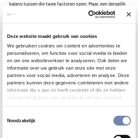
balans tussen die twee factoren open. Maar, een dergelijk
open einde is een ignatiaanse deugd. De aard van de
wisselwerking in ieder specifiek geval is op zich een zaak
van charisma, van onderscheiding, van het volgen van de
leiding van de Geest, zo goed als mogelijk is in een
Deze website maakt gebruik van cookies
bepaalde situatie. Om de tekst waarnaar boven werd
We gebruiken cookies om content en advertenties te
verwezen nog eens te laten opklinken: de
personaliseren, om functies voor social media te bieden
vooronderstelling is dat ervaren begeleiders gevoelig
en om ons websiteverkeer te analyseren. Ook delen we
zullen zijn voor de oproep van Christus in hun eigen leven
informatie over uw gebruik van onze site met onze
partners voor social media, adverteren en analyse. Deze
en in dat van anderen. Daarom is het niet aangewezen
partners kunnen deze gegevens combineren met andere
precieze regels te formuleren betreffende de keren dat
informatie die u aan ze heeft verstrekt of die ze hebben
men de ignatiaanse tekst letterlijk moet volgen en
verzameld op basis van uw gebruik van hun services.
wanneer en in welke mate men zich vrij mag voelen
aanpassingen door te voeren. Begeleiders dienen
Toestemmingsselectie
gewoonweg zich te laten leiden door de “onderscheidende
Noodzakelijk
liefde”, met andere woorden: zij moeten vertrouwen op
hun aanvoelen, onder de leiding van Gods liefde, van de