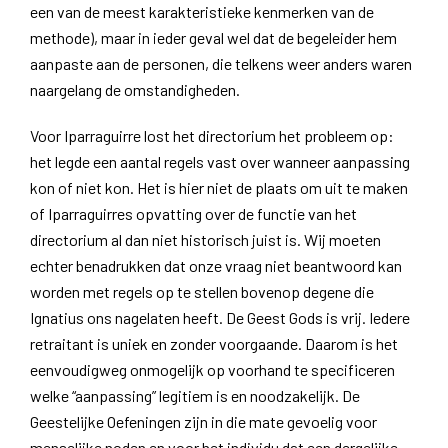
een van de meest karakteristieke kenmerken van de
methode), maar in ieder geval wel dat de begeleider hem
aanpaste aan de personen, die telkens weer anders waren
naargelang de omstandigheden.
Voor Iparraguirre lost het directorium het probleem op:
het legde een aantal regels vast over wanneer aanpassing
kon of niet kon. Het is hier niet de plaats om uit te maken
of Iparraguirres opvatting over de functie van het
directorium al dan niet historisch juist is. Wij moeten
echter benadrukken dat onze vraag niet beantwoord kan
worden met regels op te stellen bovenop degene die
Ignatius ons nagelaten heeft. De Geest Gods is vrij. Iedere
retraitant is uniek en zonder voorgaande. Daarom is het
eenvoudigweg onmogelijk op voorhand te specificeren
welke “aanpassing” legitiem is en noodzakelijk. De
Geestelijke Oefeningen zijn in die mate gevoelig voor
menselijke noden en voor het individu dat een dergelijke