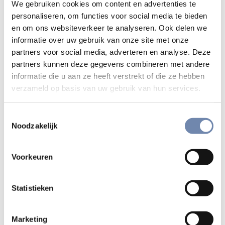
“Onze spirituaal heeft na enkele weken
We gebruiken cookies om content en advertenties te
afwezigheid wegens ziekte zijn terugkeer direct
personaliseren, om functies voor social media te bieden
en om ons websiteverkeer te analyseren. Ook delen we
luister bijgezet met een korte verhandeling over
informatie over uw gebruik van onze site met onze
de heilige Johannes van het Kruis, met een
partners voor social media, adverteren en analyse. Deze
bijzondere nadruk op zijn stijl van meditatie.
partners kunnen deze gegevens combineren met andere
informatie die u aan ze heeft verstrekt of die ze hebben
Johannes van het Kruis (1542-1591) werd in 1567
verzameld op basis van uw gebruik van hun services.
tot priester gewijd. Hij was een begaafd
mysticus, wat hem nogal eens problemen
Toestemmingsselectie
opleverde. Hij heeft zelfs enige tijd in de
Noodzakelijk
gevangenis moeten doorbrengen.
Een belangrijk element van Johannes’ meditaties is de
Voorkeuren
stilte. De stilte komt veel mensen beangstigend voor,
omdat ze bang zijn voor het niets. Ze zijn bang voor
Statistieken
zichzelf, wat ze in die stilte zouden kunnen aantreffen.
Liever overschreeuwen ze die innerlijke stem met geluid,
muziek en bezigheden. Johannes beoogt niet een doodse
Marketing