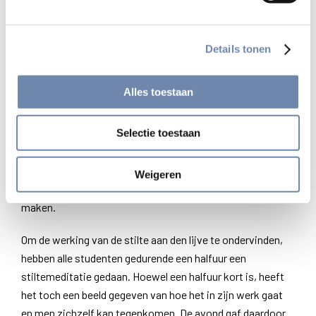
stilte in angst, maar een levende stilte, die een mens
draagt. Een stilte die tegelijkertijd een appel op iemand
doet: in de stilte kan men zijn eigen tekortkomingen
Details tonen
tegenkomen en door deze ontmoeting gelouterd worden.
Alles toestaan
Als men zichzelf niet ontmoet, kan men ook nooit zichzelf
worden. Wie de ontmoeting met de stilte durft aan te gaan
Selectie toestaan
kan er een rijper, een wijzer man van worden. Dat betekent
niet dat de mens zich door middel van meditatietrucjes
omhoog kan werken. Positieve stilte is een gave die de
Weigeren
mens krijgt, al kan men zich er wel ontvankelijk voor
maken.
Om de werking van de stilte aan den lijve te ondervinden,
hebben alle studenten gedurende een halfuur een
stiltemeditatie gedaan. Hoewel een halfuur kort is, heeft
het toch een beeld gegeven van hoe het in zijn werk gaat
en men zichzelf kan tegenkomen. De avond gaf daardoor