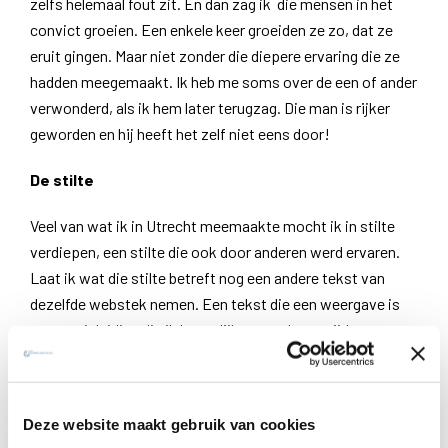
zelfs helemaal fout zit. En dan zag ik die mensen in het
convict groeien. Een enkele keer groeiden ze zo, dat ze
eruit gingen. Maar niet zonder die diepere ervaring die ze
hadden meegemaakt. Ik heb me soms over de een of ander
verwonderd, als ik hem later terugzag. Die man is rijker
geworden en hij heeft het zelf niet eens door!
De stilte
Veel van wat ik in Utrecht meemaakte mocht ik in stilte
verdiepen, een stilte die ook door anderen werd ervaren.
Laat ik wat die stilte betreft nog een andere tekst van
dezelfde webstek nemen. Een tekst die een weergave is
van een inleiding die ik kennelijk na een korte tijd van
ziekte – het moet een stevige griep in 2005 geweest zijn –
gegeven heb. Het was een bezinning over Sint-Jan van het
Kruis. Dit is de tekst.
Deze website maakt gebruik van cookies