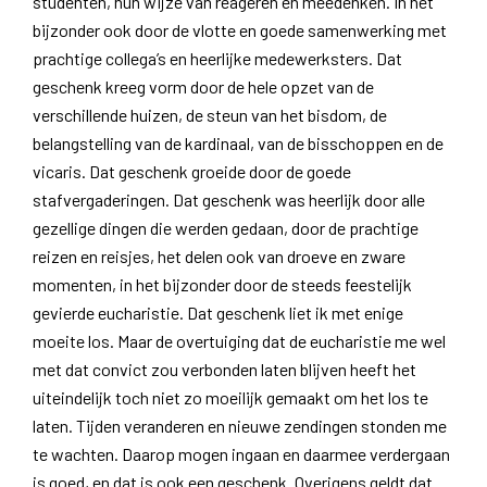
studenten, hun wijze van reageren en meedenken. In het
bijzonder ook door de vlotte en goede samenwerking met
prachtige collega’s en heerlijke medewerksters. Dat
geschenk kreeg vorm door de hele opzet van de
verschillende huizen, de steun van het bisdom, de
belangstelling van de kardinaal, van de bisschoppen en de
vicaris. Dat geschenk groeide door de goede
stafvergaderingen. Dat geschenk was heerlijk door alle
gezellige dingen die werden gedaan, door de prachtige
reizen en reisjes, het delen ook van droeve en zware
momenten, in het bijzonder door de steeds feestelijk
gevierde eucharistie. Dat geschenk liet ik met enige
moeite los. Maar de overtuiging dat de eucharistie me wel
met dat convict zou verbonden laten blijven heeft het
uiteindelijk toch niet zo moeilijk gemaakt om het los te
laten. Tijden veranderen en nieuwe zendingen stonden me
te wachten. Daarop mogen ingaan en daarmee verdergaan
is goed, en dat is ook een geschenk. Overigens geldt dat