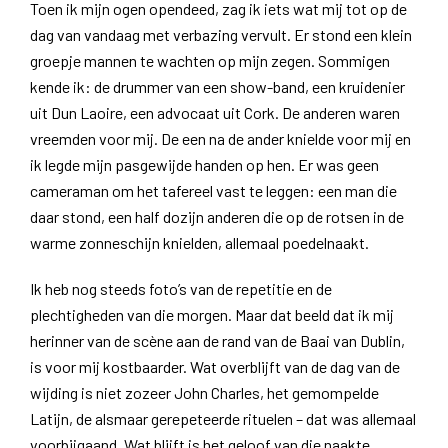
Toen ik mijn ogen opendeed, zag ik iets wat mij tot op de
dag van vandaag met verbazing vervult. Er stond een klein
groepje mannen te wachten op mijn zegen. Sommigen
kende ik: de drummer van een show-band, een kruidenier
uit Dun Laoire, een advocaat uit Cork. De anderen waren
vreemden voor mij. De een na de ander knielde voor mij en
ik legde mijn pasgewijde handen op hen. Er was geen
cameraman om het tafereel vast te leggen: een man die
daar stond, een half dozijn anderen die op de rotsen in de
warme zonneschijn knielden, allemaal poedelnaakt.
Ik heb nog steeds foto’s van de repetitie en de
plechtigheden van die morgen. Maar dat beeld dat ik mij
herinner van de scène aan de rand van de Baai van Dublin,
is voor mij kostbaarder. Wat overblijft van de dag van de
wijding is niet zozeer John Charles, het gemompelde
Latijn, de alsmaar gerepeteerde rituelen – dat was allemaal
voorbijgaand. Wat blijft is het geloof van die naakte