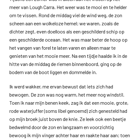
meer van Lough Carra. Het weer was te mooi en te helder
om te vissen. Rond de middag viel de wind weg, de zon
scheen aan een wolkeloze hemel; we waren, zoals de
dichter zegt, even doelloos als een geschilderd schip op
een geschilderde oceaan. Het was maar beter de hoop op
het vangen van forel te laten varen en alleen maar te
genieten van het mooie meer. Na een tijdje haalde ik in de
hitte van de middag de riemen binnenboord, ging op de
bodem van de boot liggen en dommelde in.
Ik werd wakker, me ervan bewust dat iets zich had
bewogen. De zon was nog warm, het meer nog windstil.
Toen ik naar mijn benen keek, zag ik dat een mooie, grote,
rode waterjuffer (soms libel genoemd) zich genesteld had
op mijn broek juist boven de knie. Ze leek ook een beetje
bedwelmd door de zon en langzaam en voorzichtig
bewoog ik mijn vinger achter haar en raakte haar aan; toen