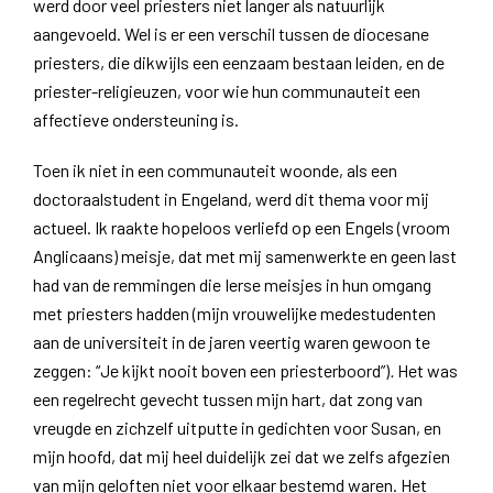
werd door veel priesters niet langer als natuurlijk
aangevoeld. Wel is er een verschil tussen de diocesane
priesters, die dikwijls een eenzaam bestaan leiden, en de
priester-religieuzen, voor wie hun communauteit een
affectieve ondersteuning is.
Toen ik niet in een communauteit woonde, als een
doctoraalstudent in Engeland, werd dit thema voor mij
actueel. Ik raakte hopeloos verliefd op een Engels (vroom
Anglicaans) meisje, dat met mij samenwerkte en geen last
had van de remmingen die Ierse meisjes in hun omgang
met priesters hadden (mijn vrouwelijke medestudenten
aan de universiteit in de jaren veertig waren gewoon te
zeggen: “Je kijkt nooit boven een priesterboord”)
.
Het was
een regelrecht gevecht tussen mijn hart, dat zong van
vreugde en zichzelf uitputte in gedichten voor Susan, en
mijn hoofd, dat mij heel duidelijk zei dat we zelfs afgezien
van mijn geloften niet voor elkaar bestemd waren. Het