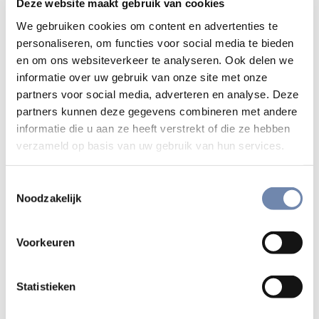
Deze website maakt gebruik van cookies
mij opgekomen. Tijdens de vreugde van die zomer en de
diepe pijn die erop volgde, werd de gelofte van
We gebruiken cookies om content en advertenties te
maagdelijkheid voor mij voor de eerste keer een realiteit.
personaliseren, om functies voor social media te bieden
en om ons websiteverkeer te analyseren. Ook delen we
Godservaringen
informatie over uw gebruik van onze site met onze
partners voor social media, adverteren en analyse. Deze
Toen Ignatius van Loyola tegen het eind van zijn leven zijn
partners kunnen deze gegevens combineren met andere
pelgrimstocht beschreef, koos hij een paar beslissende
informatie die u aan ze heeft verstrekt of die ze hebben
gebeurtenissen die hem gevormd hadden: de bijna
verzameld op basis van uw gebruik van hun services.
psychotische kwellingen in Manresa, het visioen van God-
in-alles bij de rivier de Cardoner, het gevoel geroepen te
Toestemmingsselectie
Noodzakelijk
worden bij de kapel van La Storta. Dit waren geen
cursussen voor voortgezette vorming, door oversten
georganiseerd, maar
aanrakingen door het goddelijke,
Voorkeuren
wat je Godservaringen zou kunnen noemen.
Op een
weliswaar veel lager niveau zou ik willen wijzen op iets
Statistieken
gelijkaardigs tijdens mijn pelgrimstocht.