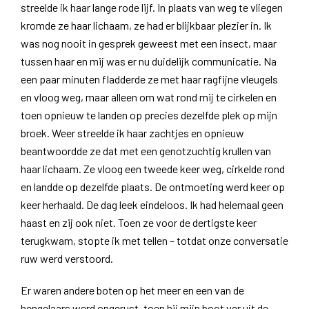
streelde ik haar lange rode lijf. In plaats van weg te vliegen
kromde ze haar lichaam, ze had er blijkbaar plezier in. Ik
was nog nooit in gesprek geweest met een insect, maar
tussen haar en mij was er nu duidelijk communicatie. Na
een paar minuten fladderde ze met haar ragfijne vleugels
en vloog weg, maar alleen om wat rond mij te cirkelen en
toen opnieuw te landen op precies dezelfde plek op mijn
broek. Weer streelde ik haar zachtjes en opnieuw
beantwoordde ze dat met een genotzuchtig krullen van
haar lichaam. Ze vloog een tweede keer weg, cirkelde rond
en landde op dezelfde plaats. De ontmoeting werd keer op
keer herhaald. De dag leek eindeloos. Ik had helemaal geen
haast en zij ook niet. Toen ze voor de dertigste keer
terugkwam, stopte ik met tellen – totdat onze conversatie
ruw werd verstoord.
Er waren andere boten op het meer en een van de
hengelaars werd ongerust, toen hij mijn boot ver uit de