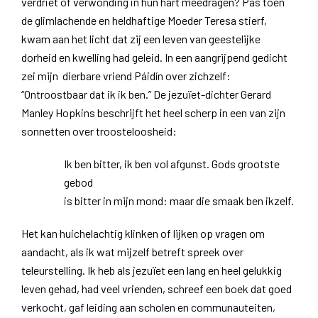
verdriet of verwonding in hun hart meedragen? Pas toen
de glimlachende en heldhaftige Moeder Teresa stierf,
kwam aan het licht dat zij een leven van geestelijke
dorheid en kwelling had geleid. In een aangrijpend gedicht
zei mijn dierbare vriend Páidín over zichzelf:
“Ontroostbaar dat ik ik ben.” De jezuïet-dichter Gerard
Manley Hopkins beschrijft het heel scherp in een van zijn
sonnetten over troosteloosheid:
Ik ben bitter, ik ben vol afgunst. Gods grootste
gebod
is bitter in mijn mond: maar die smaak ben ikzelf.
Het kan huichelachtig klinken of lijken op vragen om
aandacht, als ik wat mijzelf betreft spreek over
teleurstelling. Ik heb als jezuïet een lang en heel gelukkig
leven gehad, had veel vrienden, schreef een boek dat goed
verkocht, gaf leiding aan scholen en communauteiten,