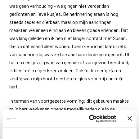
was geen verhouding – we gingen niet verder dan
gedichten en lieve kusjes. De herinnering eraan is nog
steeds teder en dierbaar, maar op mijn aandringen
maakten we er een eind aan en bleven goede vrienden. Dat
was lang geleden en ik heb niet langer contact met Susan,
die op dat eiland bleef wonen. Toen ik voor het laatst iets
van haar hoorde, was ze toe aan haar derde echtgenoot. Of
het nu een gevolg was van genade of van gezond verstand,
ik bleef mijn eigen koers volgen. Ook in de roerige jaren
zestig was mijn hoofd een betere gids voor mij dan mijn
hart.
In termen van voortgezette vorming: dit gebeuren maakte
mijn hart wakker en opende mogelijkheden die in de
formele vorming van het noviciaat en daarna niet verkend
waren. Ik wist dat meisjes aantrekkelijk voor mij waren.
Dat ik ook aantrekkelijk kon zijn voor hen, was nooit bij