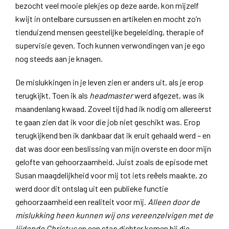
bezocht veel mooie plekjes op deze aarde, kon mijzelf
kwijt in ontelbare cursussen en artikelen en mocht zo’n
tienduizend mensen geestelijke begeleiding, therapie of
supervisie geven. Toch kunnen verwondingen van je ego
nog steeds aan je knagen.
De mislukkingen in je leven zien er anders uit, als je erop
terugkijkt. Toen ik als
headmaster
werd afgezet, was ik
maandenlang kwaad. Zoveel tijd had ik nodig om allereerst
te gaan zien dat ik voor die job niet geschikt was. Erop
terugkijkend ben ik dankbaar dat ik eruit gehaald werd – en
dat was door een beslissing van mijn overste en door mijn
gelofte van gehoorzaamheid. Juist zoals de episode met
Susan maagdelijkheid voor mij tot iets reëels maakte, zo
werd door dit ontslag uit een publieke functie
gehoorzaamheid een realiteit voor mij.
Alleen door de
mislukking heen kunnen wij ons vereenzelvigen met de
lijdende Christus
en een stap dichter komen bij die