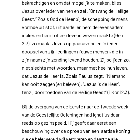
bekrachtigen en om dat mogelijk te maken, blies
Jezus over ieder van hen en zei: “Ontvang de Heilige
Geest.” Zoals God de Heer bij de schepping de mens
vormde uit stof, uit aarde, en hem de levensadem
inblies en hem tot een levend wezen maakte (Gen
2,7), zo maakt Jezus op paasavond en in ieder
doopsel van zijn leerlingen nieuwe mensen, die in
zijn naam zijn zending levend houden. Zij belijden zo,
niet slechts met woorden, maar met heel hun leven,
dat Jezus de Heer is. Zoals Paulus zegt: “Niemand
kan ooit zeggen (en beleven): ‘Jezus is de Heer’,
tenzij door toedoen van de Heilige Geest” (1 Kor 12,3).
Bij de overgang van de Eerste naar de Tweede week
van de Geestelijke Oefeningen had Ignatius daar
reeds op gezinspeeld. Hij geeft daar eerst een
beschouwing over de oproep van een aardse koning
die de hele wereld wil veroveren en daartoe alle