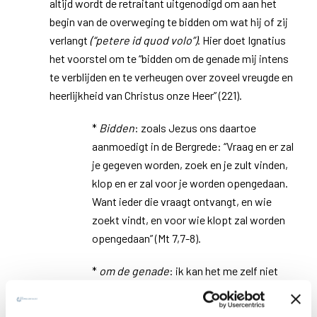
altijd wordt de retraitant uitgenodigd om aan het
begin van de overweging te bidden om wat hij of zij
verlangt
(“petere id quod volo”)
. Hier doet Ignatius
het voorstel om te “bidden om de genade mij intens
te verblijden en te verheugen over zoveel vreugde en
heerlijkheid van Christus onze Heer” (221).
*
Bidden
: zoals Jezus ons daartoe
aanmoedigt in de Bergrede: “Vraag en er zal
je gegeven worden, zoek en je zult vinden,
klop en er zal voor je worden opengedaan.
Want ieder die vraagt ontvangt, en wie
zoekt vindt, en voor wie klopt zal worden
opengedaan” (Mt 7,7-8).
*
om de genade
: ik kan het me zelf niet
verschaffen; ik kan het niet maken; het
moet me gegeven worden; het is een