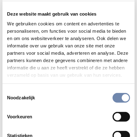
geschenk van de Heer.
Deze website maakt gebruik van cookies
*
van een intense blijdschap en vreugde
:
We gebruiken cookies om content en advertenties te
Jezus is gekomen om ons de Blijde
personaliseren, om functies voor social media te bieden
Boodschap te verkondigen en om ons zijn
en om ons websiteverkeer te analyseren. Ook delen we
vreugde door te geven, zodat onze vreugde
informatie over uw gebruik van onze site met onze
volkomen zal zijn (Joh 15,11). “Tot nu toe
partners voor social media, adverteren en analyse. Deze
hebben jullie niets in mijn naam gevraagd,
partners kunnen deze gegevens combineren met andere
maar vraag het en je zult het ontvangen.
informatie die u aan ze heeft verstrekt of die ze hebben
Dan zal je vreugde volmaakt zijn” (Joh
verzameld op basis van uw gebruik van hun services.
16,24). En in het hogepriesterlijke gebed
bidt Jezus tot de Vader: “Ik zeg dit terwijl Ik
Toestemmingsselectie
nog in de wereld ben, opdat zij vervuld
Noodzakelijk
worden van mijn vreugde” (Joh 17,13). Of
zoals paus Franciscus het formuleert in
Voorkeuren
zijn apostolische exhortatie
Evangelii
gaudium
(24 november 2013): “Niemand is
Statistieken