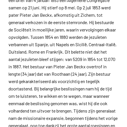
een brief van 4 januari 1853 een Algemene Congregatie
samen op 21 juni. Hij stierf op 8 mei. Op 2 juli 1853 werd
pater Pieter Jan Beckx, afkomstig uit Zichem, tot
generaal verkozen in de eerste stemronde. Hij bestuurde
de Sociëteit in moeilijke jaren, waarin vervolgingen elkaar
opvolgden. Tussen 1854 en 1880 werden de jezuïeten
verbannen uit Spanje, uit Napels en Sicilië, Centraal-Italië,
Duitsland, Rome en Frankrijk. Dit belette niet dat het
aantal jezuïeten bleef stijgen: van 5209 in 1854 tot 12.070
in 1887. Het bestuur van Pieter Jan Beckx overtrof in
lengte (34 jaar) dat van Roothaan (24 jaar). Zijn bestuur
werd gekarakteriseerd als voorzichtig en tegelijk
doortastend. Bij belangrijke beslissingen nam hij de tijd
om te luisteren, te wikken en te wegen, maar wanneer
eenmaal de beslissing genomen was, wist hij die ook
volhardend ten uitvoer te brengen. Tijdens zijn generalaat
nam de missionaire expansie, begonnen tijdens het vorige
generalaat, nog toe dankzij het grote aantal roepingen en