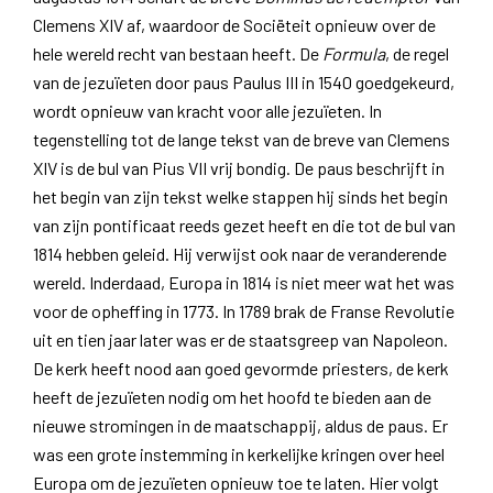
Clemens XIV af, waardoor de Sociëteit opnieuw over de
hele wereld recht van bestaan heeft. De
Formula
, de regel
van de jezuïeten door paus Paulus III in 1540 goedgekeurd,
wordt opnieuw van kracht voor alle jezuïeten. In
tegenstelling tot de lange tekst van de breve van Clemens
XIV is de bul van Pius VII vrij bondig. De paus beschrijft in
het begin van zijn tekst welke stappen hij sinds het begin
van zijn pontificaat reeds gezet heeft en die tot de bul van
1814 hebben geleid. Hij verwijst ook naar de veranderende
wereld. Inderdaad, Europa in 1814 is niet meer wat het was
voor de opheffing in 1773. In 1789 brak de Franse Revolutie
uit en tien jaar later was er de staatsgreep van Napoleon.
De kerk heeft nood aan goed gevormde priesters, de kerk
heeft de jezuïeten nodig om het hoofd te bieden aan de
nieuwe stromingen in de maatschappij, aldus de paus. Er
was een grote instemming in kerkelijke kringen over heel
Europa om de jezuïeten opnieuw toe te laten. Hier volgt