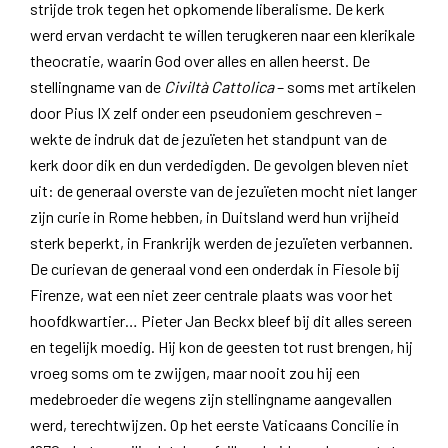
strijde trok tegen het opkomende liberalisme. De kerk
werd ervan verdacht te willen terugkeren naar een klerikale
theocratie, waarin God over alles en allen heerst. De
stellingname van de
Civiltà Cattolica
– soms met artikelen
door Pius IX zelf onder een pseudoniem geschreven –
wekte de indruk dat de jezuïeten het standpunt van de
kerk door dik en dun verdedigden. De gevolgen bleven niet
uit: de generaal overste van de jezuïeten mocht niet langer
zijn curie in Rome hebben, in Duitsland werd hun vrijheid
sterk beperkt, in Frankrijk werden de jezuïeten verbannen.
De curievan de generaal vond een onderdak in Fiesole bij
Firenze, wat een niet zeer centrale plaats was voor het
hoofdkwartier… Pieter Jan Beckx bleef bij dit alles sereen
en tegelijk moedig. Hij kon de geesten tot rust brengen, hij
vroeg soms om te zwijgen, maar nooit zou hij een
medebroeder die wegens zijn stellingname aangevallen
werd, terechtwijzen. Op het eerste Vaticaans Concilie in