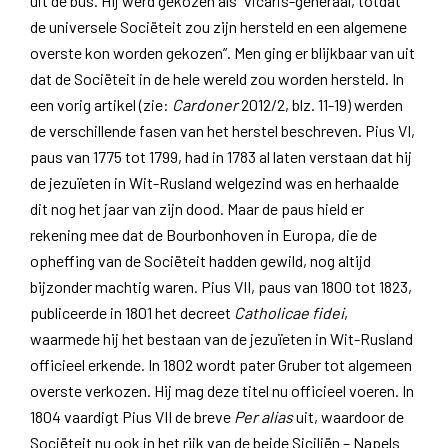
uit de bus. Hij werd gekozen als “vicaris-generaal, totdat
de universele Sociëteit zou zijn hersteld en een algemene
overste kon worden gekozen”. Men ging er blijkbaar van uit
dat de Sociëteit in de hele wereld zou worden hersteld. In
een vorig artikel (zie:
Cardoner
2012/2, blz. 11-19) werden
de verschillende fasen van het herstel beschreven. Pius VI,
paus van 1775 tot 1799, had in 1783 al laten verstaan dat hij
de jezuïeten in Wit-Rusland welgezind was en herhaalde
dit nog het jaar van zijn dood. Maar de paus hield er
rekening mee dat de Bourbonhoven in Europa, die de
opheffing van de Sociëteit hadden gewild, nog altijd
bijzonder machtig waren. Pius VII, paus van 1800 tot 1823,
publiceerde in 1801 het decreet
Catholicae fidei
,
waarmede hij het bestaan van de jezuïeten in Wit-Rusland
officieel erkende. In 1802 wordt pater Gruber tot algemeen
overste verkozen. Hij mag deze titel nu officieel voeren. In
1804 vaardigt Pius VII de breve
Per alias
uit, waardoor de
Sociëteit nu ook in het rijk van de beide Siciliën – Napels