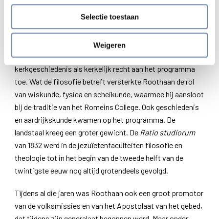
Een derde belangrijk aandachtspunt van Roothaan was
Selectie toestaan
het apostolaat van het onderwijs. In 1832 verscheen een
nieuwe versie van de
Ratio studiorum,
het programma
van de opleiding in de studiehuizen van de jezuïeten. Wat
Weigeren
de theologie betreft voegde de nieuwe
Ratio
zowel
kerkgeschiedenis als kerkelijk recht aan het programma
toe. Wat de filosofie betreft versterkte Roothaan de rol
van wiskunde, fysica en scheikunde, waarmee hij aansloot
bij de traditie van het Romeins College. Ook geschiedenis
en aardrijkskunde kwamen op het programma. De
landstaal kreeg een groter gewicht. De
Ratio studiorum
van 1832 werd in de jezuïetenfaculteiten filosofie en
theologie tot in het begin van de tweede helft van de
twintigste eeuw nog altijd grotendeels gevolgd.
Tijdens al die jaren was Roothaan ook een groot promotor
van de volksmissies en van het Apostolaat van het gebed,
dat tijdens zijn generalaat begonnen werd. Maar onder