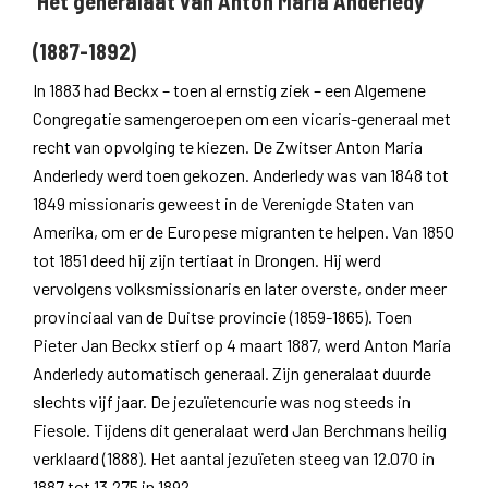
Het generalaat van Anton Maria Anderledy
(1887-1892)
In 1883 had Beckx – toen al ernstig ziek – een Algemene
Congregatie samengeroepen om een vicaris-generaal met
recht van opvolging te kiezen. De Zwitser Anton Maria
Anderledy werd toen gekozen. Anderledy was van 1848 tot
1849 missionaris geweest in de Verenigde Staten van
Amerika, om er de Europese migranten te helpen. Van 1850
tot 1851 deed hij zijn tertiaat in Drongen. Hij werd
vervolgens volksmissionaris en later overste, onder meer
provinciaal van de Duitse provincie (1859-1865). Toen
Pieter Jan Beckx stierf op 4 maart 1887, werd Anton Maria
Anderledy automatisch generaal. Zijn generalaat duurde
slechts vijf jaar. De jezuïetencurie was nog steeds in
Fiesole. Tijdens dit generalaat werd Jan Berchmans heilig
verklaard (1888). Het aantal jezuïeten steeg van 12.070 in
1887 tot 13.275 in 1892.