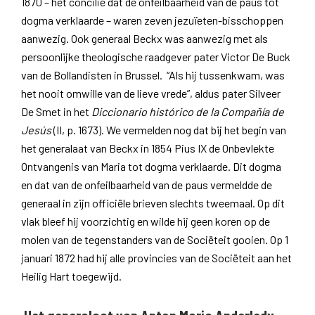
1870 – het concilie dat de onfeilbaarheid van de paus tot
dogma verklaarde – waren zeven jezuïeten-bisschoppen
aanwezig. Ook generaal Beckx was aanwezig met als
persoonlijke theologische raadgever pater Victor De Buck
van de Bollandisten in Brussel. “Als hij tussenkwam, was
het nooit omwille van de lieve vrede”, aldus pater Silveer
De Smet in het
Diccionario histórico de la Compañía de
Jesús
(II, p. 1673). We vermelden nog dat bij het begin van
het generalaat van Beckx in 1854 Pius IX de Onbevlekte
Ontvangenis van Maria tot dogma verklaarde. Dit dogma
en dat van de onfeilbaarheid van de paus vermeldde de
generaal in zijn officiële brieven slechts tweemaal. Op dit
vlak bleef hij voorzichtig en wilde hij geen koren op de
molen van de tegenstanders van de Sociëteit gooien. Op 1
januari 1872 had hij alle provincies van de Sociëteit aan het
Heilig Hart toegewijd.