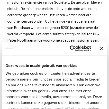
missionaire dimensie van de Sociëteit. De gevolgen bleven
niet uit. De missionerende kracht van de orde was nooit
eerder zo groot geweest. Jezuïeten werden naar alle
continenten gezonden. Op het einde van het generalaat
van Roothaan waren er ongeveer 5200 jezuïeten over de
wereld verspreid. Het aantal huizen steeg van 199 tot 1014.
Pater Roothaan wilde voorkomen dat de missionarissen,
meestal Europeanen, hun cultuur zouden opleggen aan de
inheemse bevolking. Daarom stuurde hij erop aan
seminaries op te richten om een inlandse clerus te
vormen. Zo werden er seminaries gesticht in China (1843),
Deze website maakt gebruik van cookies
in Albanië (1843), in India (1844), in Syrië (1845). De
We gebruiken cookies om content en advertenties te
missionaire expansie van de Sociëteit zal zich ook in de
personaliseren, om functies voor social media te bieden
tweede helft van de negentiende eeuw verder ontwikkelen.
en om ons websiteverkeer te analyseren. Ook delen we
Met de jaren nam ook de moeilijkheid toe zich
informatie over uw gebruik van onze site met onze
partners voor social media, adverteren en analyse. Deze
onafhankelijk op te stellen tegenover de Westerse
partners kunnen deze gegevens combineren met andere
mogendheden, die in vele overzeese gebieden hun macht
informatie die u aan ze heeft verstrekt of die ze hebben