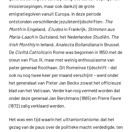
missieroepingen, maar ook dankzij de grote
emigratiegolven vanuit Europa. In deze periode
ontstonden verschillende jezuïetentijdschriften:
The
Month
in Engeland,
Etudes
in Frankrijk,
Stimmen aus
Maria-Laach
in Duitsland, het Nederlandse
Studiën
,
The
Irish Monthly
in Ierland,
Analecta Bollandiana
in Brussel.
De
Civiltà Cattolica
in Rome was begonnen in 1850 met de
steun van Pius IX, maar met weinig enthousiasme van
pater generaal Roothaan. Dit Romeinse tijdschrift – dat
ook nu nog twee keer per maand verschijnt – werd onder
het generalaat van Pieter Jan Beckx zowat het officieuze
blad van het Vaticaan. Verder kan nog vermeld worden dat
onder deze generaal Jan Berchmans (1865) en Pierre Favre
(1872) zalig verklaard werden.
Het was een tijd waarin het
ultramontanisme
, dat het
gezag van de paus over de politieke macht verdedigde, ten