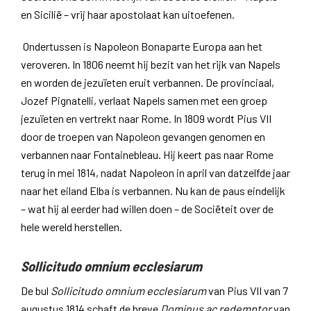
en Sicilië – vrij haar apostolaat kan uitoefenen.
Ondertussen is Napoleon Bonaparte Europa aan het
veroveren. In 1806 neemt hij bezit van het rijk van Napels
en worden de jezuïeten eruit verbannen. De provinciaal,
Jozef Pignatelli, verlaat Napels samen met een groep
jezuïeten en vertrekt naar Rome. In 1809 wordt Pius VII
door de troepen van Napoleon gevangen genomen en
verbannen naar Fontainebleau. Hij keert pas naar Rome
terug in mei 1814, nadat Napoleon in april van datzelfde jaar
naar het eiland Elba is verbannen. Nu kan de paus eindelijk
– wat hij al eerder had willen doen – de Sociëteit over de
hele wereld herstellen.
Sollicitudo omnium ecclesiarum
De bul
Sollicitudo omnium ecclesiarum
van Pius VII van 7
augustus 1814 schaft de breve
Dominus ac redemptor
van