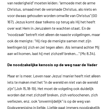
van nederigheid” moeten leiden: “armoede met de arme
Christus, smaad met de versmade Christus, als niets en
voor dwaas gehouden worden omwille van Christus” (GO
167). Jezus komt daar telkens op terug als Hij het heeft
over wat Hem in Jeruzalem te wachten staat. En de
“noodzaak” betreft niet alleen de naaste volgelingen, maar
ook de menigte: “Hij riep de menigte samen met zijn
leerlingen bij zich en zei tegen allen: Als iemand achter Mij
aan wil komen, laat hij met zichzelf breken…” (Mc 8,34).
De noodzakelijke kenosis op de weg naar de Vader
Maar er is meer. Leven naar Jezus’ manier heeft niet alleen
iets te maken met het “in de wereld en niet van de wereld
zijn” (Joh 15,18-19). Het moet de volgeling ook duidelijk
worden dat met zichzelf breken, zich verloochenen, zich
verliezen, enz. ook “onvermijdelijk” is op de weg van
Godsvereniging in liefde. Liefde gaat immers noodzakelijk