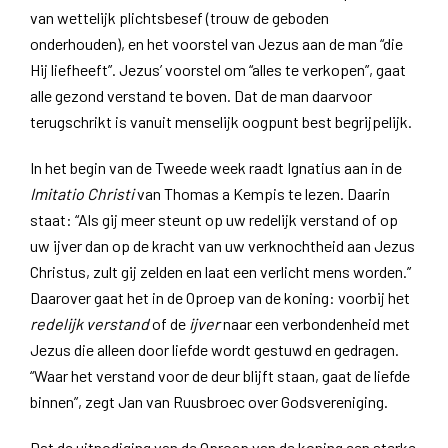
van wettelijk plichtsbesef (trouw de geboden
onderhouden), en het voorstel van Jezus aan de man “die
Hij liefheeft”. Jezus’ voorstel om “alles te verkopen”, gaat
alle gezond verstand te boven. Dat de man daarvoor
terugschrikt is vanuit menselijk oogpunt best begrijpelijk.
In het begin van de Tweede week raadt Ignatius aan in de
Imitatio
Christi
van Thomas a Kempis te lezen. Daarin
staat: “Als gij meer steunt op uw redelijk verstand of op
uw ijver dan op de kracht van uw verknochtheid aan Jezus
Christus, zult gij zelden en laat een verlicht mens worden.”
Daarover gaat het in de Oproep van de koning: voorbij het
redelijk verstand
of de
ijver
naar een verbondenheid met
Jezus die alleen door liefde wordt gestuwd en gedragen.
“Waar het verstand voor de deur blijft staan, gaat de liefde
binnen”, zegt Jan van Ruusbroec over Godsvereniging.
Dat de uitnodiging van de Oproep van de koning een sterke