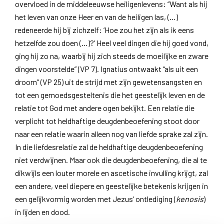
overvloed in de middeleeuwse heiligenlevens: “Want als hij
het leven van onze Heer en van de heiligen las, (…)
redeneerde hij bij zichzelf: ‘Hoe zou het zijn als ik eens
hetzelfde zou doen (…)?’ Heel veel dingen die hij goed vond,
ging hij zo na, waarbij hij zich steeds de moeilijke en zware
dingen voorstelde” (VP 7). Ignatius ontwaakt “als uit een
droom” (VP 25) uit de strijd met zijn gewetensangsten en
tot een gemoedsgesteltenis die het geestelijk leven en de
relatie tot God met andere ogen bekijkt. Een relatie die
verplicht tot heldhaftige deugdenbeoefening stoot door
naar een relatie waarin alleen nog van liefde sprake zal zijn.
In die liefdesrelatie zal de heldhaftige deugdenbeoefening
niet verdwijnen. Maar ook die deugdenbeoefening, die al te
dikwijls een louter morele en ascetische invulling krijgt, zal
een andere, veel diepere en geestelijke betekenis krijgen in
een gelijkvormig worden met Jezus’ ontlediging (
kenosis
)
in lijden en dood.