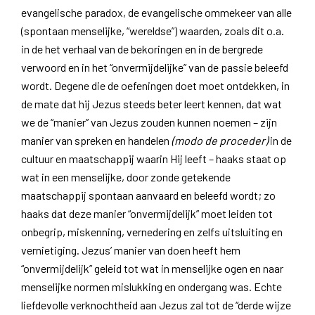
evangelische paradox, de evangelische ommekeer van alle
(spontaan menselijke, “wereldse”) waarden, zoals dit o.a.
in de het verhaal van de bekoringen en in de bergrede
verwoord en in het “onvermijdelijke” van de passie beleefd
wordt. Degene die de oefeningen doet moet ontdekken, in
de mate dat hij Jezus steeds beter leert kennen, dat wat
we de “manier” van Jezus zouden kunnen noemen – zijn
manier van spreken en handelen
(modo de proceder)
in de
cultuur en maatschappij waarin Hij leeft – haaks staat op
wat in een menselijke, door zonde getekende
maatschappij spontaan aanvaard en beleefd wordt; zo
haaks dat deze manier “onvermijdelijk” moet leiden tot
onbegrip, miskenning, vernedering en zelfs uitsluiting en
vernietiging. Jezus’ manier van doen heeft hem
“onvermijdelijk” geleid tot wat in menselijke ogen en naar
menselijke normen mislukking en ondergang was. Echte
liefdevolle verknochtheid aan Jezus zal tot de “derde wijze