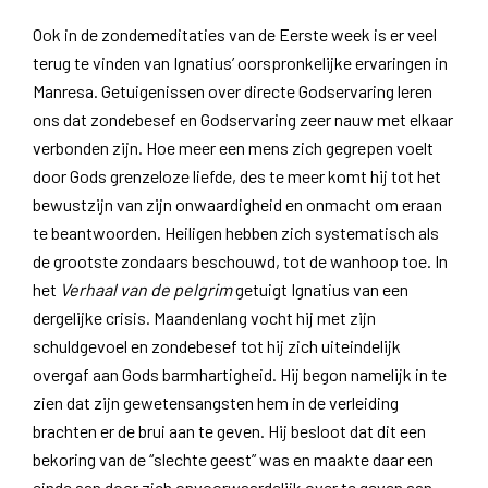
Ook in de zondemeditaties van de Eerste week is er veel
terug te vinden van Ignatius’ oorspronkelijke ervaringen in
Manresa. Getuigenissen over directe Godservaring leren
ons dat zondebesef en Godservaring zeer nauw met elkaar
verbonden zijn. Hoe meer een mens zich gegrepen voelt
door Gods grenzeloze liefde, des te meer komt hij tot het
bewustzijn van zijn onwaardigheid en onmacht om eraan
te beantwoorden. Heiligen hebben zich systematisch als
de grootste zondaars beschouwd, tot de wanhoop toe. In
het
Verhaal van de pelgrim
getuigt Ignatius van een
dergelijke crisis. Maandenlang vocht hij met zijn
schuldgevoel en zondebesef tot hij zich uiteindelijk
overgaf aan Gods barmhartigheid. Hij begon namelijk in te
zien dat zijn gewetensangsten hem in de verleiding
brachten er de brui aan te geven. Hij besloot dat dit een
bekoring van de “slechte geest” was en maakte daar een
einde aan door zich onvoorwaardelijk over te geven aan