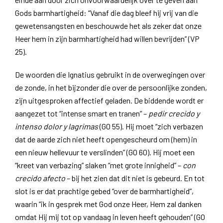
Gods barmhartigheid: “Vanaf die dag bleef hij vrij van die
gewetensangsten en beschouwde het als zeker dat onze
Heer hem in zijn barmhartigheid had willen bevrijden” (VP
25).
De woorden die Ignatius gebruikt in de overwegingen over
de zonde, in het bijzonder die over de persoonlijke zonden,
zijn uitgesproken affectief geladen. De biddende wordt er
aangezet tot “intense smart en tranen” –
pedir crecido y
intenso dolor y lagrimas
(GO 55). Hij moet “zich verbazen
dat de aarde zich niet heeft opengescheurd om (hem) in
een nieuw hellevuur te verslinden” (GO 60). Hij moet een
“kreet van verbazing” slaken “met grote innigheid” –
con
crecido afecto
– bij het zien dat dit niet is gebeurd. En tot
slot is er dat prachtige gebed “over de barmhartigheid”,
waarin “ik in gesprek met God onze Heer, Hem zal danken
omdat Hij mij tot op vandaag in leven heeft gehouden” (GO