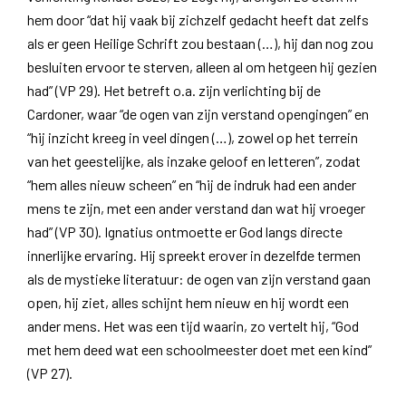
hem door “dat hij vaak bij zichzelf gedacht heeft dat zelfs
als er geen Heilige Schrift zou bestaan (…), hij dan nog zou
besluiten ervoor te sterven, alleen al om hetgeen hij gezien
had” (VP 29). Het betreft o.a. zijn verlichting bij de
Cardoner, waar “de ogen van zijn verstand opengingen” en
“hij inzicht kreeg in veel dingen (…), zowel op het terrein
van het geestelijke, als inzake geloof en letteren”, zodat
“hem alles nieuw scheen” en “hij de indruk had een ander
mens te zijn, met een ander verstand dan wat hij vroeger
had” (VP 30). Ignatius ontmoette er God langs directe
innerlijke ervaring. Hij spreekt erover in dezelfde termen
als de mystieke literatuur: de ogen van zijn verstand gaan
open, hij ziet, alles schijnt hem nieuw en hij wordt een
ander mens. Het was een tijd waarin, zo vertelt hij, “God
met hem deed wat een schoolmeester doet met een kind”
(VP 27).