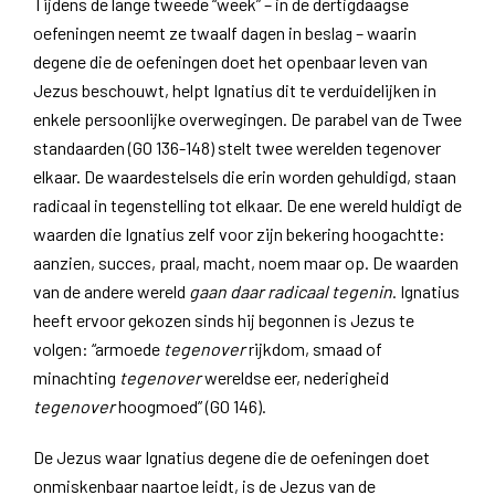
Tijdens de lange tweede “week” – in de dertigdaagse
oefeningen neemt ze twaalf dagen in beslag – waarin
degene die de oefeningen doet het openbaar leven van
Jezus beschouwt, helpt Ignatius dit te verduidelijken in
enkele persoonlijke overwegingen. De parabel van de Twee
standaarden (GO 136-148) stelt twee werelden tegenover
elkaar. De waardestelsels die erin worden gehuldigd, staan
radicaal in tegenstelling tot elkaar. De ene wereld huldigt de
waarden die Ignatius zelf voor zijn bekering hoogachtte:
aanzien, succes, praal, macht, noem maar op. De waarden
van de andere wereld
gaan daar
radicaal tegenin
. Ignatius
heeft ervoor gekozen sinds hij begonnen is Jezus te
volgen: “armoede
tegenover
rijkdom, smaad of
minachting
tegenover
wereldse eer, nederigheid
tegenover
hoogmoed” (GO 146).
De Jezus waar Ignatius degene die de oefeningen doet
onmiskenbaar naartoe leidt, is de Jezus van de