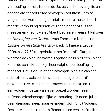
verhouding betreft tussen de Jezus van het evangelie en
degene die er door liefde bewogen voor kiest Hem te
volgen – een verhouding die niets meer te maken heeft
met de verhouding tussen keizer en ridder of tussen
meester en knecht – ziet Albert Deblaere in een artikel over
de
Navolging van Christus
van Thomas a Kempis (in
Essays on mystical literature
, ed. R. Faesen, Leuven,
2004, blz. 77-89) uitgedrukt in het “met mij”. Datgene
waartoe de volgeling wordt uitgenodigd is niet een volgen
zoals de schildknaap zijn heer volgt of een leerling zijn
meester. Het is ook niet een navolgen in de zin van een
nabootsen, zoals een bewonderaar degene die hij
bewondert zelfs letterlijk probeert na te bootsen. Het is
een volgen in de zin van levensgezel worden in een
intieme, vriendschappelijke verhouding: “Ik noem jullie
geen dienaars meer, maar vrienden” (Joh 15,15). Volgens
Deblaere gaat dit terug op Bernardus en een spiritualiteit