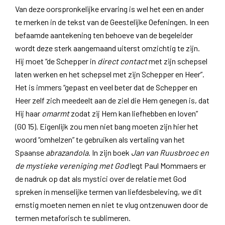
Van deze oorspronkelijke ervaring is wel het een en ander
te merken in de tekst van de Geestelijke Oefeningen. In een
befaamde aantekening ten behoeve van de begeleider
wordt deze sterk aangemaand uiterst omzichtig te zijn.
Hij moet “de Schepper in
direct contact
met zijn schepsel
laten werken en het schepsel met zijn Schepper en Heer”.
Het is immers “gepast en veel beter dat de Schepper en
Heer zelf zich meedeelt aan de ziel die Hem genegen is, dat
Hij haar
omarmt
zodat zij Hem kan liefhebben en loven”
(GO 15). Eigenlijk zou men niet bang moeten zijn hier het
woord “omhelzen” te gebruiken als vertaling van het
Spaanse
abrazandola
. In zijn boek
Jan van Ruusbroec en
de mystieke vereniging met God
legt Paul Mommaers er
de nadruk op dat als mystici over de relatie met God
spreken in menselijke termen van liefdesbeleving, we dit
ernstig moeten nemen en niet te vlug ontzenuwen door de
termen metaforisch te sublimeren.