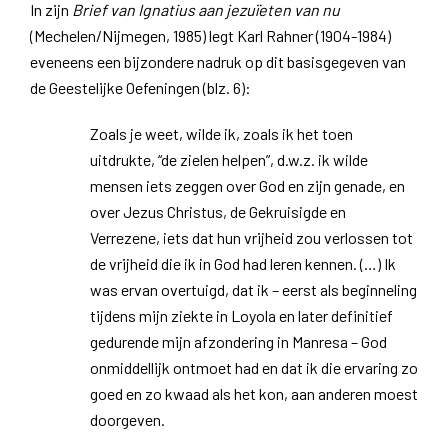
In zijn
Brief van Ignatius aan jezuïeten van nu
(Mechelen/Nijmegen, 1985) legt Karl Rahner (1904-1984)
eveneens een bijzondere nadruk op dit basisgegeven van
de Geestelijke Oefeningen (blz. 6):
Zoals je weet, wilde ik, zoals ik het toen
uitdrukte, “de zielen helpen”, d.w.z. ik wilde
mensen iets zeggen over God en zijn genade, en
over Jezus Christus, de Gekruisigde en
Verrezene, iets dat hun vrijheid zou verlossen tot
de vrijheid die ik in God had leren kennen. (…) Ik
was ervan overtuigd, dat ik – eerst als beginneling
tijdens mijn ziekte in Loyola en later definitief
gedurende mijn afzondering in Manresa – God
onmiddellijk ontmoet had en dat ik die ervaring zo
goed en zo kwaad als het kon, aan anderen moest
doorgeven.