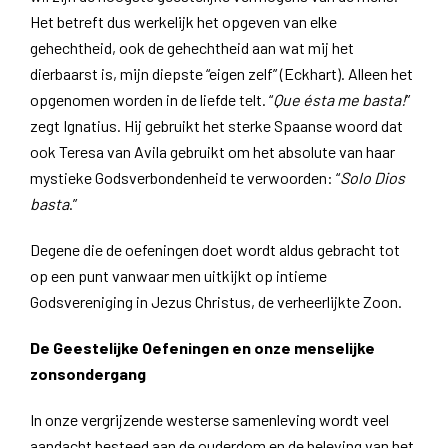
Het betreft dus werkelijk het opgeven van elke
gehechtheid, ook de gehechtheid aan wat mij het
dierbaarst is, mijn diepste “eigen zelf” (Eckhart). Alleen het
opgenomen worden in de liefde telt. “
Que ésta me basta!
”
zegt Ignatius. Hij gebruikt het sterke Spaanse woord dat
ook Teresa van Avila gebruikt om het absolute van haar
mystieke Godsverbondenheid te verwoorden: “
Solo Dios
basta
.”
Degene die de oefeningen doet wordt aldus gebracht tot
op een punt vanwaar men uitkijkt op intieme
Godsvereniging in Jezus Christus, de verheerlijkte Zoon.
De Geestelijke Oefeningen en onze menselijke
zonsondergang
In onze vergrijzende westerse samenleving wordt veel
aandacht besteed aan de ouderdom en de beleving van het