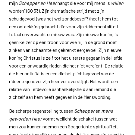
mijn
Schepper en Heer
hangt die voor mij mens is
willen
worden” (GO 53). Zijn dramatische strijd met zijn
schuldgevoel (was het wel zondebesef?) heeft hem tot
een ontdekking gebracht die voor zijn riddermentaliteit
totaal onverwacht en nieuw was. Zijn nieuwe koning is
geen keizer op een troon voor wie hij in de grond moet
zinken van schaamte en gekrenkt eergevoel. Zijn nieuwe
koning Christus is zelf tot het uiterste gegaan in de liefde
voor een onwaardig ridder, die het niet verdient. De relatie
die hier ontluikt is er een die het plichtsgevoel van de
ridder tegenover zijn heer ver overstijgt. Het wordt een
relatie van liefdevolle aanhankelijkheid aan iemand die
zichzelf aan hem heeft gegeven in de Menswording.
De scherpe tegenstelling tussen
Schepper
en
mens
geworden Heer
vormt wellicht de schakel tussen wat
men zou kunnen noemen een Godgerichte spiritualiteit
van directe innerlijke ervaring, duidelijk aanwezig zowel in