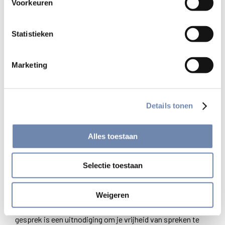
Voorkeuren
naar boven totdat de vrucht, die gewenst en nu mogelijk
is, geplukt kan worden.
Statistieken
De conversationele vorm van het gesprek helpt de
retraitant om zijn of haar vrijheid te vinden. Hij of zij
Marketing
beschouwt God als een vriend of een meester: “Het
gesprek houdt men door echt te spreken zoals een vriend
spreekt met zijn vriend of een dienaar met zijn heer. Nu
Details tonen
eens vraagt hij een genade, dan weer beschuldigt hij zich
van wat verkeerd liep of hij deelt mee wat hem bezighoudt
Alles toestaan
en vraagt om raad.” (GO 54)
Spreken tot God
Selectie toestaan
Dit betekent niet dat de retraitant spreekt zonder rekening
te houden met degene tot wie hij of zij spreekt; God moet
Weigeren
immers geprezen, geëerd en gediend worden (GO 23). Het
gesprek is een uitnodiging om je vrijheid van spreken te