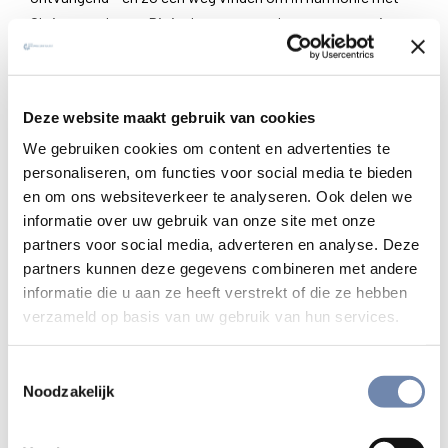
Christus te leven. Dit is de eerste pool van een spanning
die aan het einde van elke oefening wordt opgelost.
Vrijuit spreken
Deze website maakt gebruik van cookies
In het gesprek wordt de retraitant uitgenodigd om vrijuit
We gebruiken cookies om content en advertenties te
te praten over alles wat er opkomt (GO 52-54). De
personaliseren, om functies voor social media te bieden
retraitant wordt uitgenodigd om tot Christus of God te
en om ons websiteverkeer te analyseren. Ook delen we
spreken en uit te drukken wat door de meditatie of
informatie over uw gebruik van onze site met onze
contemplatie wordt gesuggereerd:
Ik heb een groot
partners voor social media, adverteren en analyse. Deze
verlangen om u te volgen, ik wil mijn leven niet
partners kunnen deze gegevens combineren met andere
verliezen, ik kan niet leven zonder me in solidariteit te
informatie die u aan ze heeft verstrekt of die ze hebben
geven, ik ben bang om alles te verliezen.
verzameld op basis van uw gebruik van hun services.
Het belangrijkste is hier om het verlangen zo te
Toestemmingsselectie
verwoorden dat het nauw aansluit bij wat je hebt
Noodzakelijk
begrepen, gevoeld of ervaren tijdens de oefening. De
samenhang en richting van dat verlangen komen geleidelijk