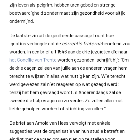
zijn leven als pelgrim, hebben uren gebed en strenge
boetvaardigheid zonder maat zijn gezondheid voor altijd
ondermijnd.
De laatste zin uit de geciteerde passage toont hoe
Ignatius verlangde dat de
correctio fraterna
beoefend zou
worden. In een brief uit 1546 aan de drie jezuïeten die naar
het Concilie van Trente
worden gezonden, schrijft hij: “Om
de drie dagen zal een van jullie aan de anderen vragen hem
terecht te wijzen in alles wat nuttig kan zijn. Wie terecht
werd gewezen zal niet reageren op wat gezegd werd;
tenzij het hem gevraagd wordt. ’s Anderendaags zal de
tweede die hulp vragen en zo verder. Zo zullen allen met
liefde geholpen worden tot stichting van allen.”
De brief aan Arnold van Hees vervolgt met enkele
suggesties wat de organisatie van hun studie betreft en
eindigt met de vraag om een plan op te stellen voor