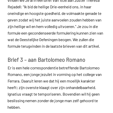
vinden we ze al in een brief van 1536 aan zuster Theresa
Rejadell: “Ik bid de heilige Drie-eenheid ons, in haar
oneindige en hoogste goedheid, de volmaakte genade te
geven zodat wij het juiste aanvoelen zouden hebben van
zijn heilige wil en hem volledig uitvoeren.” Je zou in die
formule een gecondenseerde formulering kunnen zien van
wat de Geestelijke Oefeningen beogen. We zullen die
formule terugvinden in de laatste brieven van dit artikel.
Brief 3 – aan Bartolomeo Romano
Er is een hele correspondentie betreffende Bartolomeo
Romano, een jonge jezuïet in vorming op het college van
Ferrara. Daaruit leren we dat hij een moeilijk karakter
heeft; zijn overste klaagt over zijn onhandelbaarheid.
Ignatius vraagt te temporiseren. Bovendien wil hij geen
beslissing nemen zonder de jonge man zelf gehoord te
hebben.