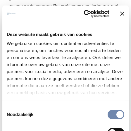
we ons op de persoonlijke problemen van Jerónimo, niet
op de “zaken”.
Doe rustig wat u kunt
Deze website maakt gebruik van cookies
Het lijkt me dat u zou moeten proberen om rustig te doen
We gebruiken cookies om content en advertenties te
wat u kunt. Maak u niet ongerust over van alles en nog wat,
personaliseren, om functies voor social media te bieden
maar laat wat u zelf niet kunt volbrengen over aan de
en om ons websiteverkeer te analyseren. Ook delen we
goddelijke Voorzienigheid. God waardeert een gezonde
informatie over uw gebruik van onze site met onze
zorg en de toewijding waarmee we zaken uit plichtsbesef
partners voor social media, adverteren en analyse. Deze
op ons nemen, maar Hij houdt niet van angst en
partners kunnen deze gegevens combineren met andere
gemoedsonrust.
informatie die u aan ze heeft verstrekt of die ze hebben
verzameld op basis van uw gebruik van hun services.
Wat onze beperkingen en zwakheden betreft, verlangt Hij
dat wij zouden steunen op zijn kracht en zijn almacht. Hij
Toestemmingsselectie
verlangt dat wij geloven in zijn goedheid die onze
Noodzakelijk
onvolmaaktheid en zwakheid kan aanvullen.