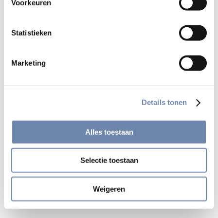
Voorkeuren
Wie talrijke taken op zich neemt, zelfs met goede
bedoelingen, moet ervoor kiezen alleen te doen wat binnen
zijn macht ligt. Hij hoeft niet bedroefd te zijn als hij er niet
Statistieken
in slaagt alles te doen wat hij zou willen; op voorwaarde
echter dat hij alles heeft gedaan wat hij volgens zijn
Marketing
geweten als mens kan en moet doen.
Geduld oefenen
Details tonen
Wanneer men bepaalde taken achterwege moet laten,
moet men geduld oefenen en niet denken dat God van ons
Alles toestaan
vraagt wat we niet kunnen doen. Om God te behagen – wat
belangrijker is dan mensen te behagen – is het niet nodig
zich bovenmate te vermoeien. Meer nog, wanneer men
Selectie toestaan
alles heeft gedaan wat men kon, mag men al de rest
overlaten aan degene die de macht heeft alles wat Hij wil
Weigeren
te volbrengen.