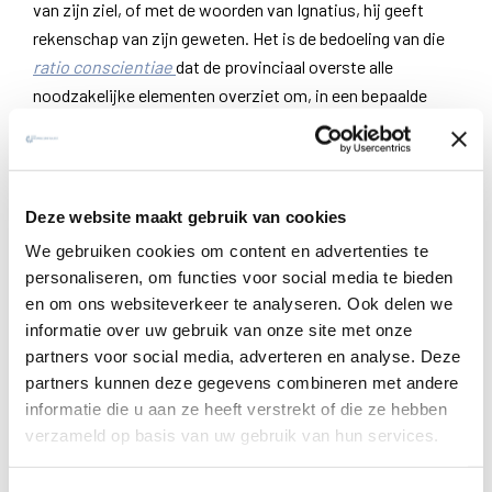
van zijn ziel, of met de woorden van Ignatius, hij geeft
rekenschap van zijn geweten. Het is de bedoeling van die
ratio conscientiae
dat de provinciaal overste alle
noodzakelijke elementen overziet om, in een bepaalde
concrete situatie, aan een medebroeder de juiste zending
te geven, zodat zijn zending tot grotere eer van God zal
zijn en tot groter algemeen welzijn.
Deze website maakt gebruik van cookies
Het belang van zo’n dialoog blijkt ook uit een andere tekst.
We gebruiken cookies om content en advertenties te
Op 29 mei 1555 stuurt Juan de Polanco, secretaris van
personaliseren, om functies voor social media te bieden
Ignatius, een instructie naar de gehele Sociëteit, die als
en om ons websiteverkeer te analyseren. Ook delen we
titel heeft: Hoe een zaak regelen met de overste. De
informatie over uw gebruik van onze site met onze
instructie betreft de
representatio
, zo belangrijk in de
partners voor social media, adverteren en analyse. Deze
teksten en de praktijk van Ignatius.
partners kunnen deze gegevens combineren met andere
informatie die u aan ze heeft verstrekt of die ze hebben
De inhoud van Ignatius’ instructie
verzameld op basis van uw gebruik van hun services.
Ziehier enkele punten uit die instructie. Wanneer een