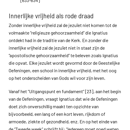
[633-634]
Innerlijke vrijheid als rode draad
Zonder innerlijke vrijheid zal de jezuïet niet komen tot de
volmaakte “religieuze gehoorzaamheid” die Ignatius
ontdekt had in de traditie van de Kerk. En zonder die
innerlijke vrijheid zal de jezuïet niet in staat zijn de
“apostolische gehoorzaamheid” te beleven zoals Ignatius
die opvat. Elke jezuïet wordt gevormd door de Geestelijke
Oefeningen
,
een school in innerlijke vrijheid, met het oog
op het onderscheiden van Gods wil voor zijn leven.
Vanaf het “Uitgangspunt en fundament” [23], aan het begin
van de Oefeningen, vraagt Ignatius dat wie de Oefeningen
doet zich onverschillig maakt ten opzichte van
bijvoorbeeld, een lang of een kort leven, rijkdom of
armoede, ziekte of gezondheid, enz. En op het einde van
de “Tweede week” schrijft hij: “Iedereen moet goed weten