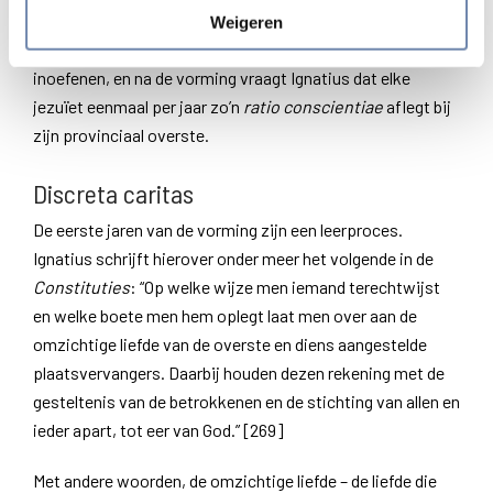
zo’n diep persoonlijk geestelijk gesprek. Na zijn noviciaat
Weigeren
zal hij nog tweemaal per jaar een dergelijk gesprek kunnen
inoefenen, en na de vorming vraagt Ignatius dat elke
jezuïet eenmaal per jaar zo’n
ratio conscientiae
aflegt bij
zijn provinciaal overste.
Discreta caritas
De eerste jaren van de vorming zijn een leerproces.
Ignatius schrijft hierover onder meer het volgende in de
Constituties
: “Op welke wijze men iemand terechtwijst
en welke boete men hem oplegt laat men over aan de
omzichtige liefde van de overste en diens aangestelde
plaatsvervangers. Daarbij houden dezen rekening met de
gesteltenis van de betrokkenen en de stichting van allen en
ieder apart, tot eer van God.” [269]
Met andere woorden, de omzichtige liefde – de liefde die