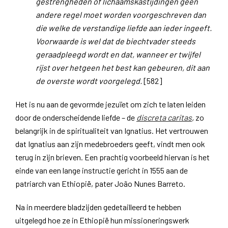
gestrengheden of lichaamskastijdingen geen
andere regel moet worden voorgeschreven dan
die welke de verstandige liefde aan ieder ingeeft.
Voorwaarde is wel dat de biechtvader steeds
geraadpleegd wordt en dat, wanneer er twijfel
rijst over hetgeen het best kan gebeuren, dit aan
de overste wordt voorgelegd.
[582]
Het is nu aan de gevormde jezuïet om zich te laten leiden
door de onderscheidende liefde – de
discreta caritas
,
zo
belangrijk in de spiritualiteit van Ignatius. Het vertrouwen
dat Ignatius aan zijn medebroeders geeft, vindt men ook
terug in zijn brieven. Een prachtig voorbeeld hiervan is het
einde van een lange instructie gericht in 1555 aan de
patriarch van Ethiopië, pater João Nunes Barreto.
Na in meerdere bladzijden gedetailleerd te hebben
uitgelegd hoe ze in Ethiopië hun missioneringswerk