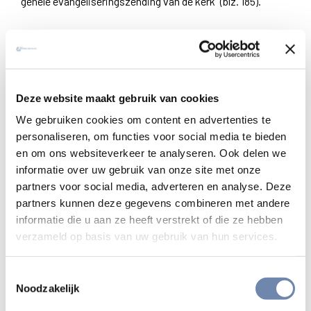
gehele evangeliseringszending van de kerk” (blz. 185).
Het is mooi hoe in het eerste deel met de bespreking van
dagboekfragmenten van Egied Van Broeckhoven
doorgestoten wordt naar de “mystieke diepte van
vriendschap”. Want, zo schrijft Egied: “Het feit dat God
Deze website maakt gebruik van cookies
mens is geworden biedt de liefde nieuwe perspectieven”
We gebruiken cookies om content en advertenties te
(blz. 35). Vervolgens wordt nagedacht over de vraag hoe
personaliseren, om functies voor social media te bieden
vriendschappen zowel binnen als buiten de Sociëteit “goed
en om ons websiteverkeer te analyseren. Ook delen we
geordend” kunnen zijn, hoe ze een hulp kunnen zijn bij het
informatie over uw gebruik van onze site met onze
zoeken naar Gods wil, hoe een welbegrepen vriendschap
partners voor social media, adverteren en analyse. Deze
de eigenlijke grond vormt van de Sociëteit, veeleer dan een
partners kunnen deze gegevens combineren met andere
hiërarchie enz. Ordening heeft iedere gelovige nodig. De
informatie die u aan ze heeft verstrekt of die ze hebben
heel concrete bezorgdheid voor een naar waarheid
verzameld op basis van uw gebruik van hun services.
beleefde vriendschap in de Heer is nooit ver weg. “De
eerste taak van pastorale zorg is de mensen te vertellen
Toestemmingsselectie
dat God hen liefheeft. We hebben, soms pijnlijk, ontdekt
Noodzakelijk
dat dit nieuw is voor veel christenen, misschien in het