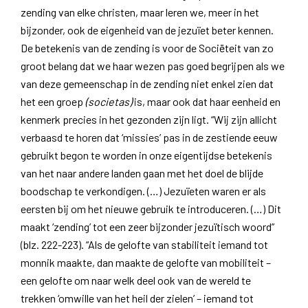
zending van elke christen, maar leren we, meer in het
bijzonder, ook de eigenheid van de jezuïet beter kennen.
De betekenis van de zending is voor de Sociëteit van zo
groot belang dat we haar wezen pas goed begrijpen als we
van deze gemeenschap in de zending niet enkel zien dat
het een groep
(societas)
is, maar ook dat haar eenheid en
kenmerk precies in het gezonden zijn ligt. “Wij zijn allicht
verbaasd te horen dat ‘missies’ pas in de zestiende eeuw
gebruikt begon te worden in onze eigentijdse betekenis
van het naar andere landen gaan met het doel de blijde
boodschap te verkondigen. (…) Jezuïeten waren er als
eersten bij om het nieuwe gebruik te introduceren. (…) Dit
maakt ‘zending’ tot een zeer bijzonder jezuïtisch woord”
(blz. 222-223). “Als de gelofte van stabiliteit iemand tot
monnik maakte, dan maakte de gelofte van mobiliteit –
een gelofte om naar welk deel ook van de wereld te
trekken ‘omwille van het heil der zielen’ – iemand tot