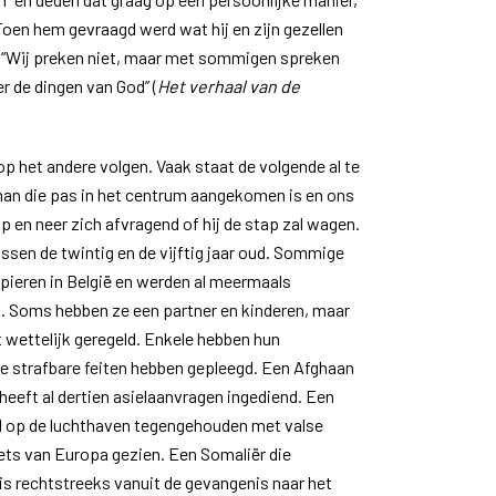
oen hem gevraagd werd wat hij en zijn gezellen
 “Wij preken niet, maar met sommigen spreken
r de dingen van God” (
Het verhaal van de
op het andere volgen. Vaak staat de volgende al te
man die pas in het centrum aangekomen is en ons
op en neer zich afvragend of hij de stap zal wagen.
ssen de twintig en de vijftig jaar oud. Sommige
papieren in België en werden al meermaals
. Soms hebben ze een partner en kinderen, maar
t wettelijk geregeld. Enkele hebben hun
 ze strafbare feiten hebben gepleegd. Een Afghaan
 heeft al dertien asielaanvragen ingediend. Een
rd op de luchthaven tegengehouden met valse
ets van Europa gezien. Een Somaliër die
 is rechtstreeks vanuit de gevangenis naar het