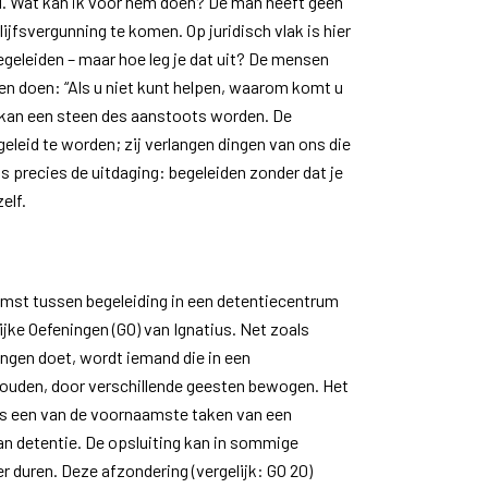
. Wat kan ik voor hem doen? De man heeft geen
ijfsvergunning te komen. Op juridisch vlak is hier
begeleiden – maar hoe leg je dat uit? De mensen
en doen: “Als u niet kunt helpen, waarom komt u
kan een steen des aanstoots worden. De
eleid te worden; zij verlangen dingen van ons die
is precies de uitdaging: begeleiden zonder dat je
elf.
mst tussen begeleiding in een detentiecentrum
ijke Oefeningen (GO) van Ignatius. Net zoals
ingen doet, wordt iemand die in een
ouden, door verschillende geesten bewogen. Het
is een van de voornaamste taken van een
van detentie. De opsluiting kan in sommige
er duren. Deze afzondering (vergelijk: GO 20)