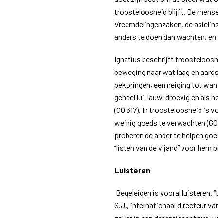
troosteloosheid blijft. De mens
Vreemdelingenzaken, de asielinst
anders te doen dan wachten, en
Ignatius beschrijft troostelooshe
beweging naar wat laag en aards
bekoringen, een neiging tot want
geheel lui, lauw, droevig en als
(GO 317). In troosteloosheid is 
weinig goeds te verwachten (GO 3
proberen de ander te helpen go
“listen van de vijand” voor hem b
Luisteren
Begeleiden is vooral luisteren. “
S.J., internationaal directeur va
zeker in een detentiecentrum, w