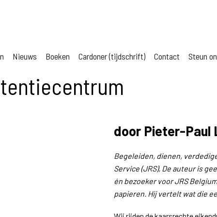
jn
Nieuws
Boeken
Cardoner (tijdschrift)
Contact
Steun o
etentiecentrum
door Pieter-Paul
Begeleiden, dienen, verdedigen
Service (JRS), De auteur is ge
én bezoeker voor JRS Belgium
papieren. Hij vertelt wat die e
Wij rijden de kaarsrechte eikend