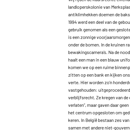
landloperskolonie van Merksplas
antiklimhekken doemen de bakst
1994 werd een deel van de gebo
gebruik genomen als een geslote
is een zonnige voorjaarsmorgen,
onder de bomen. In de kruinen ra
bewakingscamera’s. Na de noodz
haalt een man in een blauw unif
komen we op een ruime binnenp
zitten op een bank en kijken ons
verte. Hier worden zo’n honderd
vastgehouden: uitgeprocedeerd
verblijfsrecht. Ze kregen van de
verlaten”, maar gaven daar gee
het centrum opgesloten om gedw
keren. In België bestaan zes van
samen met andere niet-gouvern