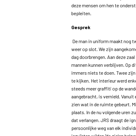
deze mensen om hen te ondersteu
bepleiten.
Gesprek
De man in uniform maakt nog tw
weer op slot. We zijn aangekome
dag doorbrengen. Aan deze zaal 
mannen kunnen verblijven. Op dit
immers niets te doen. Twee zijn a
te kijken. Het interieur werd en
steeds meer graffiti op de wand
aangebracht, is vernield. Vanuit
zien wat in de ruimte gebeurt. Mi
plaats. In de nu volgende uren 
dat verlangen. JRS draagt de ig
persoonlijke weg van elk individ
jezuïeten wilden “de zielen help