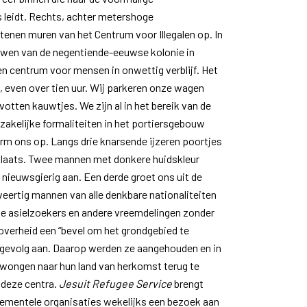
 leidt. Rechts, achter metershoge
enen muren van het Centrum voor Illegalen op. In
uwen van de negentiende-eeuwse kolonie in
n centrum voor mensen in onwettig verblijf. Het
 even over tien uur. Wij parkeren onze wagen
votten kauwtjes. We zijn al in het bereik van de
akelijke formaliteiten in het portiersgebouw
orm ons op. Langs drie knarsende ijzeren poortjes
laats. Twee mannen met donkere huidskleur
 nieuwsgierig aan. Een derde groet ons uit de
veertig mannen van alle denkbare nationaliteiten
e asielzoekers en andere vreemdelingen zonder
 overheid een “bevel om het grondgebied te
n gevolg aan. Daarop werden ze aangehouden en in
ongen naar hun land van herkomst terug te
 deze centra.
Jesuit Refugee Service
brengt
ementele organisaties wekelijks een bezoek aan