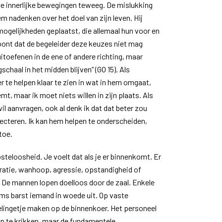
ige innerlijke bewegingen teweeg. De mislukking
m nadenken over het doel van zijn leven. Hij
ogelijkheden geplaatst, die allemaal hun voor en
ont dat de begeleider deze keuzes niet mag
itoefenen in de ene of andere richting, maar
chaal in het midden blijven” (GO 15). Als
er te helpen klaar te zien in wat in hem omgaat,
emt, maar ik moet niets willen in zijn plaats. Als
il aanvragen, ook al denk ik dat dat beter zou
specteren. Ik kan hem helpen te onderscheiden,
toe.
osteloosheid. Je voelt dat als je er binnenkomt. Er
tratie, wanhoop, agressie, opstandigheid of
. De mannen lopen doelloos door de zaal. Enkele
ms barst iemand in woede uit. Op vaste
lingetje maken op de binnenkoer. Het personeel
op te krikken, maar de fundamentele