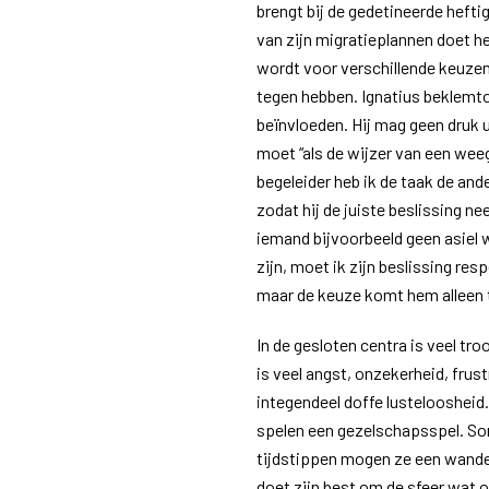
brengt bij de gedetineerde heft
van zijn migratieplannen doet he
wordt voor verschillende keuzem
tegen hebben. Ignatius beklemto
beïnvloeden. Hij mag geen druk u
moet “als de wijzer van een weegs
begeleider heb ik de taak de and
zodat hij de juiste beslissing ne
iemand bijvoorbeeld geen asiel w
zijn, moet ik zijn beslissing re
maar de keuze komt hem alleen 
In de gesloten centra is veel tro
is veel angst, onzekerheid, frus
integendeel doffe lusteloosheid
spelen een gezelschapsspel. So
tijdstippen mogen ze een wande
doet zijn best om de sfeer wat 