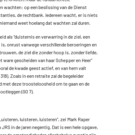
en wachten: op een beslissing van de Dienst
anties, de rechtbank. Iedereen wacht, er is niets
 niemand weet hoelang dat wachten zal duren.
id als “duisternis en verwarring in de ziel, een
 is, onrust vanwege verschillende beroeringen en
rouwen, de ziel die zonder hoop is, zonder liefde,
 het ware gescheiden van haar Schepper en Heer”
vooral de kwade geest actief, en van hem valt
18). Zoals in een retraite zal de begeleider
ed met deze troosteloosheid om te gaan en de
lootleggen (GO 7).
Luisteren, luisteren, luisteren”, zei Mark Raper
n JRS in de jaren negentig. Dat is een hele opgave,
aar de omstandigheden allesbehalve gunstig zijn.