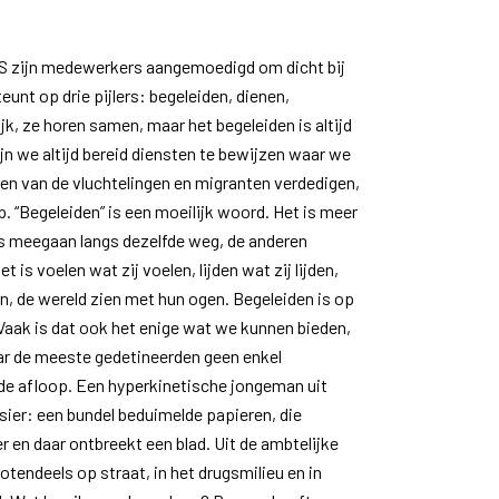
JRS zijn medewerkers aangemoedigd om dicht bij
unt op drie pijlers: begeleiden, dienen,
rijk, ze horen samen, maar het begeleiden is altijd
jn we altijd bereid diensten te bewijzen waar we
ten van de vluchtelingen en migranten verdedigen,
. “Begeleiden” is een moeilijk woord. Het is meer
 is meegaan langs dezelfde weg, de anderen
 is voelen wat zij voelen, lijden wat zij lijden,
, de wereld zien met hun ogen. Begeleiden is op
Vaak is dat ook het enige wat we kunnen bieden,
aar de meeste gedetineerden geen enkel
de afloop. Een hyperkinetische jongeman uit
ssier: een bundel beduimelde papieren, die
r en daar ontbreekt een blad. Uit de ambtelijke
grotendeels op straat, in het drugsmilieu en in