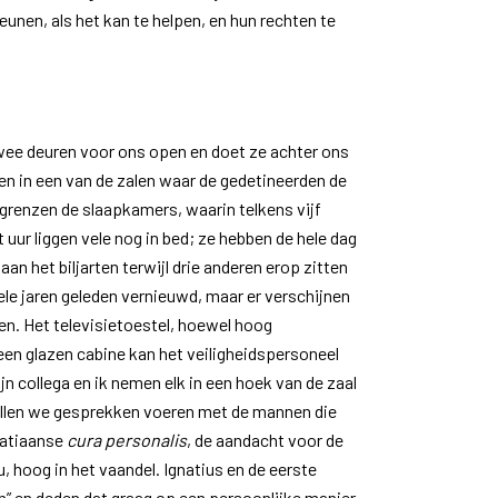
nen, als het kan te helpen, en hun rechten te
ee deuren voor ons open en doet ze achter ons
n in een van de zalen waar de gedetineerden de
grenzen de slaapkamers, waarin telkens vijf
 uur liggen vele nog in bed; ze hebben de hele dag
an het biljarten terwijl drie anderen erop zitten
kele jaren geleden vernieuwd, maar er verschijnen
en. Het televisietoestel, hoewel hoog
 een glazen cabine kan het veiligheidspersoneel
jn collega en ik nemen elk in een hoek van de zaal
zullen we gesprekken voeren met de mannen die
natiaanse
cura personalis
, de aandacht voor de
u, hoog in het vaandel. Ignatius en de eerste
en” en deden dat graag op een persoonlijke manier,