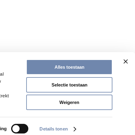
en
Alles toestaan
al
w
Selectie toestaan
trekt
Weigeren
ing
Details tonen