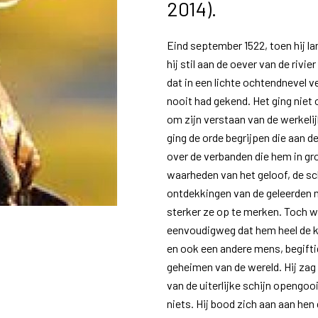
2014).
Eind september 1522, toen hij lan
hij stil aan de oever van de rivi
dat in een lichte ochtendnevel ve
nooit had gekend. Het ging niet
om zijn verstaan van de werkeli
ging de orde begrijpen die aan d
over de verbanden die hem in gro
waarheden van het geloof, de s
ontdekkingen van de geleerden m
sterker ze op te merken. Toch w
eenvoudigweg dat hem heel de k
en ook een andere mens, begifti
geheimen van de wereld. Hij zag 
van de uiterlijke schijn opengoo
niets. Hij bood zich aan aan he