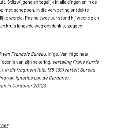
t. Stilzwijgend en tegelijk in alle dingen en in de
op met scheppen. In die vervoering ontdekte
elijke wereld. Pas na twee uur stond hij weer op en
 een kruis langs de weg om dank te zeggen.
ek van François Sureau,
Inigo. Van Inigo naar
iedenis van zijn bekering,
vertaling Frans Kurris
.). In dit fragment (blz. 138-139) vertelt Sureau
ing van Ignatius aan de Cardoner.
ken
in Cardoner 2011|3.
rner