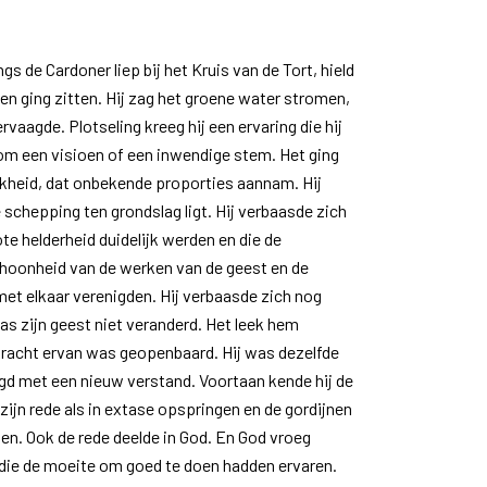
gs de Cardoner liep bij het Kruis van de Tort, hield
er en ging zitten. Hij zag het groene water stromen,
rvaagde. Plotseling kreeg hij een ervaring die hij
 om een visioen of een inwendige stem. Het ging
jkheid, dat onbekende proporties aannam. Hij
e schepping ten grondslag ligt. Hij verbaasde zich
te helderheid duidelijk werden en die de
choonheid van de werken van de geest en de
et elkaar verenigden. Hij verbaasde zich nog
as zijn geest niet veranderd. Het leek hem
racht ervan was geopenbaard. Hij was dezelfde
gd met een nieuw verstand. Voortaan kende hij de
zijn rede als in extase opspringen en de gordijnen
ien. Ook de rede deelde in God. En God vroeg
n die de moeite om goed te doen hadden ervaren.