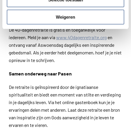
moment van aandacht en bezinning.”
Weigeren
Schrijf je nu in voor de 40-dagenretraite!
De 40-dagenretraite is gratis en toegankelijk voor
iedereen. Meld je aan via
www.40dagenretraite.org
en
ontvang vanaf Aswoensdag dagelijks een inspirerende
gebedsmail. Als je eerder hebt deelgenomen, hoef je je niet
opnieuw in te schrijven.
Samen onderweg naar Pasen
De retraite is geïnspireerd door de ignatiaanse
spiritualiteit en biedt een moment van stilte en verdieping
in je dagelijks leven. Via het online gastenboek kun je je
ervaringen delen met anderen. Laat deze retraite een bron
van inspiratie zijn om Gods aanwezigheid in je leven te
ervaren en te vieren.