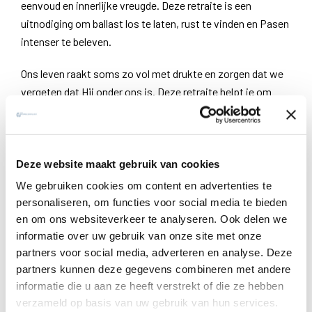
eenvoud en innerlijke vreugde. Deze retraite is een
uitnodiging om ballast los te laten, rust te vinden en Pasen
intenser te beleven.
Ons leven raakt soms zo vol met drukte en zorgen dat we
vergeten dat Hij onder ons is. Deze retraite helpt je om
ruimte te maken voor Gods aanwezigheid, eenvoud, rust
en innerlijke vreugde. De retraite is geschreven door Anne
Criado en Gery van der Vlies.
Deze website maakt gebruik van cookies
Ik wil meedoen
We gebruiken cookies om content en advertenties te
personaliseren, om functies voor social media te bieden
Ervaar wat de retraite je kan brengen
en om ons websiteverkeer te analyseren. Ook delen we
Met ruim 20.000 deelnemers uit Nederland en Vlaanderen
informatie over uw gebruik van onze site met onze
zijn de digitale retraites van de jezuïeten inmiddels een
partners voor social media, adverteren en analyse. Deze
begrip. Deelnemers ontvangen dagelijks een gebedsmail
partners kunnen deze gegevens combineren met andere
met een Bijbeltekst, meditatieve vragen, inspirerende
informatie die u aan ze heeft verstrekt of die ze hebben
citaten en praktische gebedstips. Dit vormt een
verzameld op basis van uw gebruik van hun services.