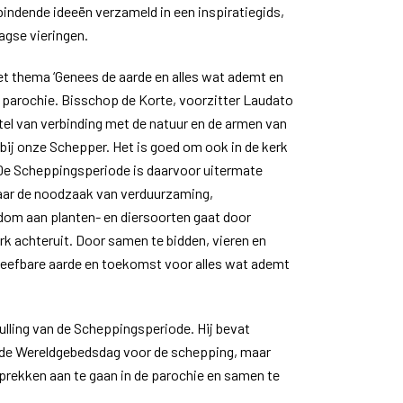
bindende ideeën verzameld in een inspiratiegids,
dagse vieringen.
t thema ‘Genees de aarde en alles wat ademt en
 en parochie. Bisschop de Korte, voorzitter Laudato
rstel van verbinding met de natuur en de armen van
 bij onze Schepper. Het is goed om ook in de kerk
 De Scheppingsperiode is daarvoor uitermate
naar de noodzaak van verduurzaming,
kdom aan planten- en diersoorten gaat door
k achteruit. Door samen te bidden, vieren en
leefbare aarde en toekomst voor alles wat ademt
vulling van de Scheppingsperiode. Hij bevat
n de Wereldgebedsdag voor de schepping, maar
prekken aan te gaan in de parochie en samen te