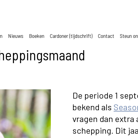
jn
Nieuws
Boeken
Cardoner (tijdschrift)
Contact
Steun o
scheppingsmaand
De periode 1 sept
bekend als
Season
vragen dan extra
schepping. Dit ja