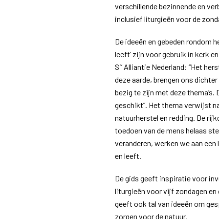
verschillende bezinnende en ver
inclusief liturgieën voor de zon
De ideeën en gebeden rondom he
leeft’ zijn voor gebruik in kerk
Si’ Alliantie Nederland: “Het he
deze aarde, brengen ons dichter
bezig te zijn met deze thema’s.
geschikt”. Het thema verwijst 
natuurherstel en redding. De rij
toedoen van de mens helaas ster
veranderen, werken we aan een 
en leeft.
De gids geeft inspiratie voor in
liturgieën voor vijf zondagen e
geeft ook tal van ideeën om ges
zorgen voor de natuur.