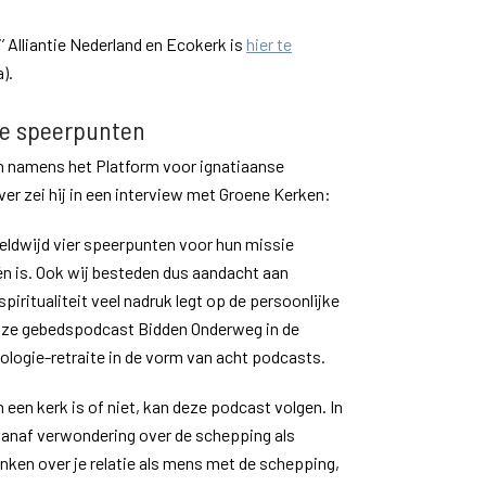
’ Alliantie Nederland en Ecokerk is
hier te
).
ze speerpunten
ch namens het Platform voor ignatiaanse
over zei hij in een interview met Groene Kerken:
reldwijd vier speerpunten voor hun missie
n is. Ook wij besteden dus aandacht aan
piritualiteit veel nadruk legt op de persoonlijke
 onze gebedspodcast Bidden Onderweg in de
logie-retraite in de vorm van acht podcasts.
in een kerk is of niet, kan deze podcast volgen. In
 vanaf verwondering over de schepping als
enken over je relatie als mens met de schepping,