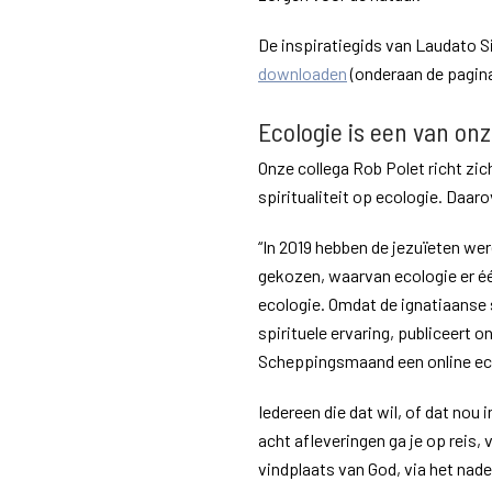
De inspiratiegids van Laudato Si
downloaden
(onderaan de pagina
Ecologie is een van on
Onze collega Rob Polet richt zi
spiritualiteit op ecologie. Daar
“In 2019 hebben de jezuïeten we
gekozen, waarvan ecologie er éé
ecologie. Omdat de ignatiaanse s
spirituele ervaring, publiceert
Scheppingsmaand een online eco
Iedereen die dat wil, of dat nou 
acht afleveringen ga je op reis,
vindplaats van God, via het nad