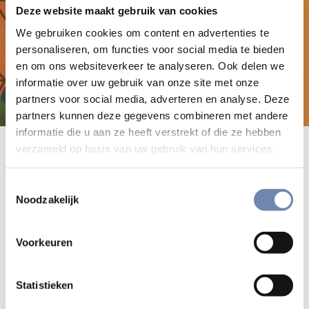
Deze website maakt gebruik van cookies
We gebruiken cookies om content en advertenties te
personaliseren, om functies voor social media te bieden
en om ons websiteverkeer te analyseren. Ook delen we
informatie over uw gebruik van onze site met onze
partners voor social media, adverteren en analyse. Deze
partners kunnen deze gegevens combineren met andere
informatie die u aan ze heeft verstrekt of die ze hebben
Ben jij ook enthousiast over Bidden
verzameld op basis van uw gebruik van hun services.
Onderweg en zou je graag iets terug
Toestemmingsselectie
doen?
Noodzakelijk
We lieten mooi reclamemateriaal maken en schreven een
Voorkeuren
korte tekst over Bidden Onderweg
. Misschien is er ruimte
voor in jouw parochie- of kerkblad?
Statistieken
Of stuur een mailtje naar vrienden en familie. Je kunt