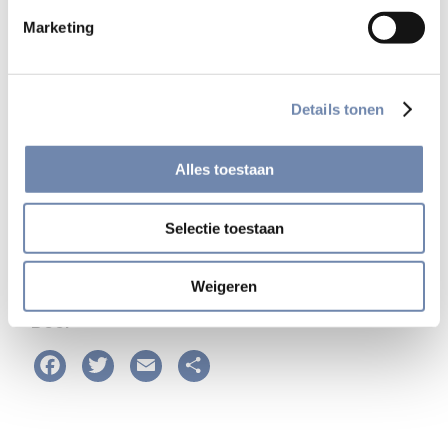
natuurlijk ook een bericht delen over Bidden Onderweg op
Marketing
je sociale media.
Bedankt alvast.
Details tonen
Naar het reclamemateriaal
Alles toestaan
Bekijk alle nieuwsberichten
Selectie toestaan
Weigeren
Deel
Facebook
Twitter
Email
Delen