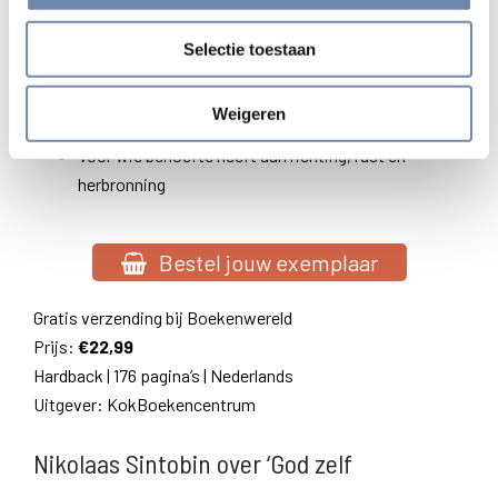
wel tijd wil maken voor God
Selectie toestaan
Voor wie nieuwsgierig is naar ignatiaanse
spiritualiteit en het leven van Jezus
Weigeren
Voor wie behoefte heeft aan richting, rust en
herbronning
Bestel jouw exemplaar
Gratis verzending bij Boekenwereld
Prijs:
€22,99
Hardback | 176 pagina’s | Nederlands
Uitgever: KokBoekencentrum
Nikolaas Sintobin over ‘God zelf