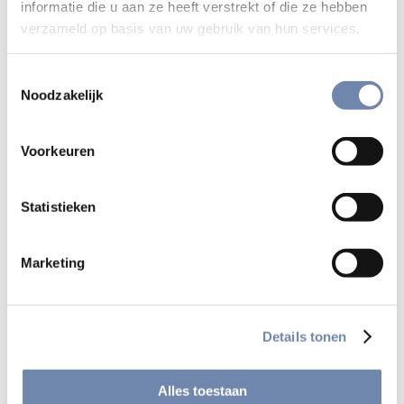
informatie die u aan ze heeft verstrekt of die ze hebben
verzameld op basis van uw gebruik van hun services.
10 meditaties rond sleutelmomenten uit het leven
van Jezus
Toestemmingsselectie
Praktische aanwijzingen voor gebed en bezinning
Noodzakelijk
Inspirerende teksten, stilte-oefeningen en
Voorkeuren
reflectievragen
Kleurrijke illustraties die het gebed verdiepen
Statistieken
Een concrete weg om God zelf te ontmoeten –
Marketing
persoonlijk en eenvoudig
Voor wie is dit boek?
Details tonen
Voor wie verlangt naar verdieping in geloof en gebed
Alles toestaan
Voor wie geen retraite kan volgen op locatie, maar