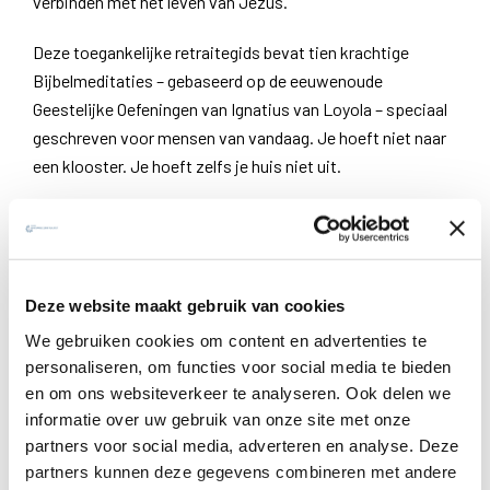
verbinden met het leven van Jezus.
Deze toegankelijke retraitegids bevat tien krachtige
Bijbelmeditaties – gebaseerd op de eeuwenoude
Geestelijke Oefeningen van Ignatius van Loyola – speciaal
geschreven voor mensen van vandaag. Je hoeft niet naar
een klooster. Je hoeft zelfs je huis niet uit.
Wat je nodig hebt?
Een beetje tijd, een open hart… en dit
boek.
Wat kun je verwachten?
Deze website maakt gebruik van cookies
We gebruiken cookies om content en advertenties te
personaliseren, om functies voor social media te bieden
“In de stilte verschijnt God vaak
en om ons websiteverkeer te analyseren. Ook delen we
informatie over uw gebruik van onze site met onze
onverwacht.” – Nikolaas Sintobin sj
partners voor social media, adverteren en analyse. Deze
partners kunnen deze gegevens combineren met andere