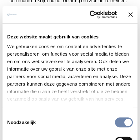
communiteit krijgt nu de toelating om zich uit te breiden.
Op een paar jaar tijd gaat het van 3 naar 26 zusters.
Het leven is gestreng, er is boetedoening en ruimte voor
langdurig gebed, maar altijd in wederzijdse genegenheid en
Deze website maakt gebruik van cookies
liefde die zo centraal staan in de regel van Sint-
We gebruiken cookies om content en advertenties te
Augustinus.
personaliseren, om functies voor social media te bieden
en om ons websiteverkeer te analyseren. Ook delen we
Een nieuwe regel
informatie over uw gebruik van onze site met onze
Om deze regel aan te passen aan de nieuwe monastieke
partners voor social media, adverteren en analyse. Deze
oriëntatie doet men een beroep op een jezuïet, pater
partners kunnen deze gegevens combineren met andere
Antoine Civoré. Hij is dan socius van de novicemeester en
informatie die u aan ze heeft verstrekt of die ze hebben
een diepe spirituele persoonlijkheid. Hij behoudt de
verzameld op basis van uw gebruik van hun services.
gemeenschapsgeest van de Augustijnse regel en schrijft
nieuwe constituties voor de communiteit.
Toestemmingsselectie
Noodzakelijk
Voortaan zullen de zusters de Geestelijke Oefeningen doen
en zich laten doordringen van deze nieuwe ignatiaanse