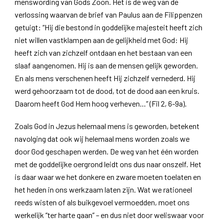
menswording van Gods Zoon. Het is de weg van de
verlossing waarvan de brief van Paulus aan de Filippenzen
getuigt: “Hij die bestond in goddelijke majesteit heeft zich
niet willen vastklampen aan de gelijkheid met God: Hij
heeft zich van zichzelf ontdaan en het bestaan van een
slaaf aangenomen. Hij is aan de mensen gelijk geworden.
En als mens verschenen heeft Hij zichzelf vernederd. Hij
werd gehoorzaam tot de dood, tot de dood aan een kruis.
Daarom heeft God Hem hoog verheven…” (Fil 2, 6-9a).
Zoals God in Jezus helemaal mens is geworden, betekent
navolging dat ook wij helemaal mens worden zoals we
door God geschapen werden. De weg van het één worden
met de goddelijke oergrond leidt ons dus naar onszelf. Het
is daar waar we het donkere en zware moeten toelaten en
het heden in ons werkzaam laten zijn. Wat we rationeel
reeds wisten of als buikgevoel vermoedden, moet ons
werkelijk “ter harte gaan” – en dus niet door weliswaar voor