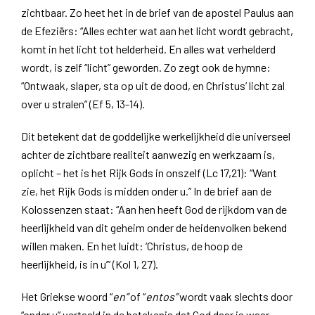
zichtbaar. Zo heet het in de brief van de apostel Paulus aan
de Efeziërs: “Alles echter wat aan het licht wordt gebracht,
komt in het licht tot helderheid. En alles wat verhelderd
wordt, is zelf “licht” geworden. Zo zegt ook de hymne:
“Ontwaak, slaper, sta op uit de dood, en Christus’ licht zal
over u stralen” (Ef 5, 13-14).
Dit betekent dat de goddelijke werkelijkheid die universeel
achter de zichtbare realiteit aanwezig en werkzaam is,
oplicht – het is het Rijk Gods in onszelf (Lc 17,21): “Want
zie, het Rijk Gods is midden onder u.” In de brief aan de
Kolossenzen staat: “Aan hen heeft God de rijkdom van de
heerlijkheid van dit geheim onder de heidenvolken bekend
willen maken. En het luidt: ‘Christus, de hoop de
heerlijkheid, is in u’” (Kol 1, 27).
Het Griekse woord “
en”
of “
entos”
wordt vaak slechts door
“onder u” vertaald in de betekenis dat God daar is waar