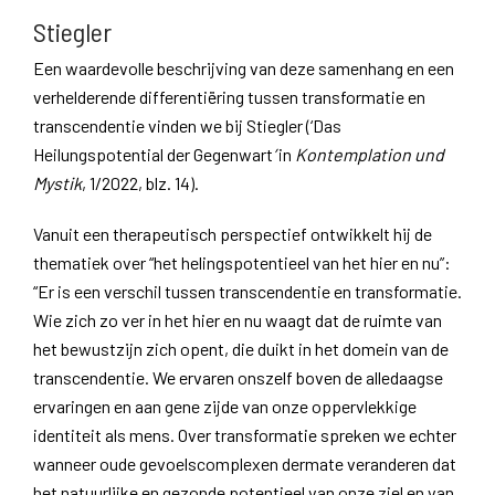
Stiegler
Een waardevolle beschrijving van deze samenhang en een
verhelderende differentiëring tussen transformatie en
transcendentie vinden we bij Stiegler (‘Das
Heilungspotential der Gegenwart
’
in
Kontemplation und
Mystik
, 1/2022, blz. 14).
Vanuit een therapeutisch perspectief ontwikkelt hij de
thematiek over “het helingspotentieel van het hier en nu”:
“Er is een verschil tussen transcendentie en transformatie.
Wie zich zo ver in het hier en nu waagt dat de ruimte van
het bewustzijn zich opent, die duikt in het domein van de
transcendentie. We ervaren onszelf boven de alledaagse
ervaringen en aan gene zijde van onze oppervlekkige
identiteit als mens. Over transformatie spreken we echter
wanneer oude gevoelscomplexen dermate veranderen dat
het natuurlijke en gezonde potentieel van onze ziel en van