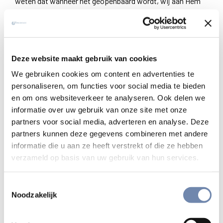
weten dat wanneer het geopenbaard wordt, wij aan Hem
gelijk zullen zijn, omdat wij Hem zullen zien zoals Hij is” (1
Joh 3,2).
Het gebeuren van de transformatie
Deze website maakt gebruik van cookies
Transformatie als spiritueel begrip betekent een
We gebruiken cookies om content en advertenties te
fundamentele omkering, een omvorming, letterlijk een
personaliseren, om functies voor social media te bieden
“doorheen vormgeven” naar en tot in God. En ook deze
en om ons websiteverkeer te analyseren. Ook delen we
informatie over uw gebruik van onze site met onze
ervaring moet dan op haar beurt zelf nog in het leven
partners voor social media, adverteren en analyse. Deze
geïntegreerd worden. Transformatie duidt zowel op het
partners kunnen deze gegevens combineren met andere
proces als op de toestand waar het proces in uitmondt.
informatie die u aan ze heeft verstrekt of die ze hebben
En ze voltrekt zich doorgaans niet snel, maar in vele
verzameld op basis van uw gebruik van hun services.
kleinere en grotere gebeurtenissen, die soms wel soms
niet bewust, opgemerkt worden. Aan het einde van dit
Toestemmingsselectie
gebeuren is iets anders, veranderd, omgevormd.
Noodzakelijk
Het persoonlijke helingsproces als