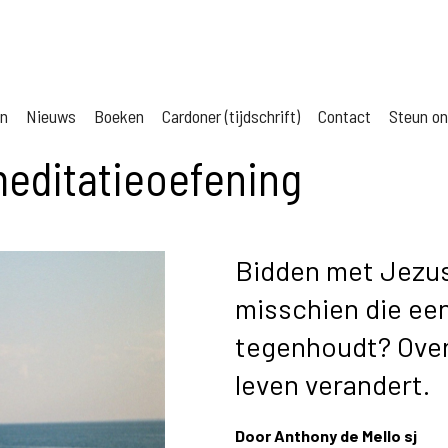
jn
Nieuws
Boeken
Cardoner (tijdschrift)
Contact
Steun o
meditatieoefening
Bidden met Jezus 
misschien die een
tegenhoudt? Over
leven verandert.
Door
Anthony de Mello sj