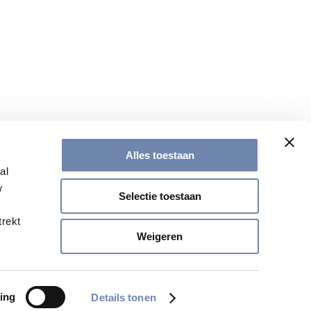
en
Alles toestaan
al
w
Selectie toestaan
trekt
Weigeren
ing
Details tonen