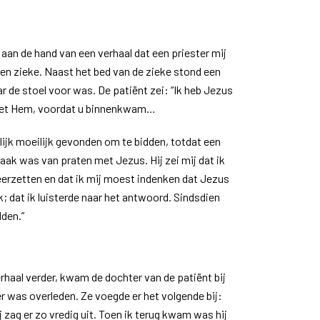
aan de hand van een verhaal dat een priester mij
 een zieke. Naast het bed van de zieke stond een
ar de stoel voor was. De patiënt zei: “Ik heb Jezus
 met Hem, voordat u binnenkwam…
lijk moeilijk gevonden om te bidden, totdat een
zaak was van praten met Jezus. Hij zei mij dat ik
eerzetten en dat ik mij moest indenken dat Jezus
; dat ik luisterde naar het antwoord. Sindsdien
den.”
erhaal verder, kwam de dochter van de patiënt bij
er was overleden. Ze voegde er het volgende bij:
ij zag er zo vredig uit. Toen ik terug kwam was hij