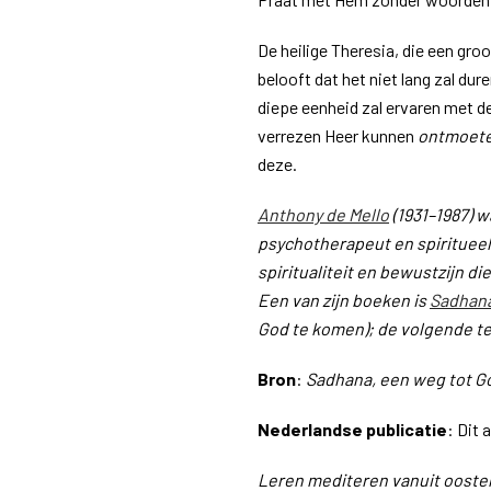
De heilige Theresia, die een gr
belooft dat het niet lang zal du
diepe eenheid zal ervaren met d
verrezen Heer kunnen
ontmoet
deze.
Anthony de Mello
(1931–1987) w
psychotherapeut en spiritueel 
spiritualiteit en bewustzijn d
Een van zijn boeken is
Sadhan
God te komen); de volgende te
Bron
:
Sadhana, een weg tot G
Nederlandse publicatie
: Dit 
Leren mediteren vanuit oosters