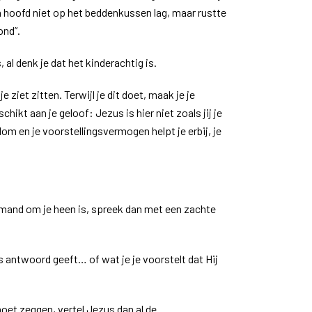
n hoofd niet op het beddenkussen lag, maar rustte
ond”.
 al denk je dat het kinderachtig is.
je ziet zitten. Terwijl je dit doet, maak je je
hikt aan je geloof: Jezus is hier niet zoals jij je
lom en je voorstellingsvermogen helpt je erbij, je
emand om je heen is, spreek dan met een zachte
s antwoord geeft… of wat je je voorstelt dat Hij
moet zeggen, vertel Jezus dan al de