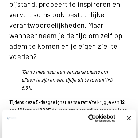
bijstand, probeert te inspireren en
vervult soms ook bestuurlijke
verantwoordelijkheden. Maar
wanneer neem je de tijd om zelf op
adem te komen en je eigen ziel te
voeden?
“Ga nu mee naar een eenzame plaats om
alleen te zijn en een tijdje uit te rusten” (Mk
6,31).
Tijdens deze 5-daagse ignatiaanse retraite krijg je van
12
tot 16 januari 2025
de kans om even stil te staan en je te
herbronnen. In een sfeer van stilte, omringd door de
rustgevende natuur, word je uitgenodigd om opnieuw
verbinding te maken met jouw persoonlijke relatie met