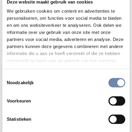
Deze website maakt gebruik van cookies
God. Via gebed, bijbelteksten, muziek en beeldmeditatie
We gebruiken cookies om content en advertenties te
krijg je de ruimte om tot jezelf te komen en Gods
personaliseren, om functies voor social media te bieden
aanwezigheid in jouw innerlijke leven te ervaren.
en om ons websiteverkeer te analyseren. Ook delen we
informatie over uw gebruik van onze site met onze
Geestelijke Oefeningen
partners voor social media, adverteren en analyse. Deze
De basis van deze retraite zijn de Geestelijke Oefeningen
partners kunnen deze gegevens combineren met andere
van Ignatius van Loyola. Deze oefeningen vormen een
informatie die u aan ze heeft verstrekt of die ze hebben
beproefde methode voor geestelijke groei en innerlijke
verzameld op basis van uw gebruik van hun services.
vernieuwing. Ze bestaan uit gebed, meditatie en reflectie,
gericht op het verdiepen van de persoonlijke relatie met
Toestemmingsselectie
God.
Noodzakelijk
Wat levert deze retraite je op?
Voorkeuren
Innerlijke rust en geestelijke ruimte
: Je komt
Statistieken
los van de dagelijkse drukte en vindt rust voor je ziel.
Diepere relatie met God
: Door de Geestelijke