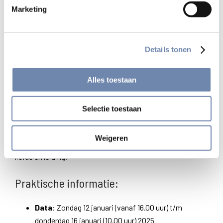
Oefeningen van Ignatius van Loyola (her-)ontdek je
Marketing
jouw persoonlijke dimensie van geloof en roeping.
Persoonlijke begeleiding
: Je hebt de
mogelijkheid voor een-op-een gesprekken met
Details tonen
ervaren geestelijk begeleiders die je ondersteunen in
je zoektocht.
Alles toestaan
Inspiratie
: Na deze retraite keer je met nieuwe
adem terug naar jouw dagelijks leven.
Selectie toestaan
Deze retraite, onder begeleiding van Ds. Elsbeth Gruteke
en diaken Rob Polet, biedt een unieke kans om je
Weigeren
geestelijk leven te verdiepen en te verankeren in Gods
liefde en leiding.
Praktische informatie:
Data
: Zondag 12 januari (vanaf 16.00 uur) t/m
donderdag 16 januari (10.00 uur) 2025